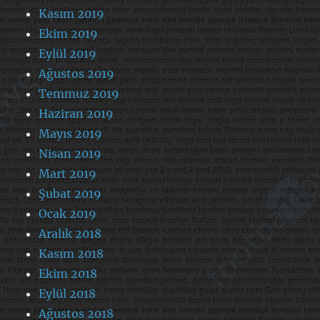
Kasım 2019
Ekim 2019
Eylül 2019
Ağustos 2019
Temmuz 2019
Haziran 2019
Mayıs 2019
Nisan 2019
Mart 2019
Şubat 2019
Ocak 2019
Aralık 2018
Kasım 2018
Ekim 2018
Eylül 2018
Ağustos 2018