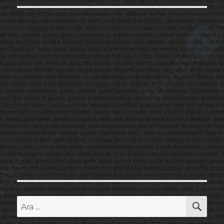
AR
Ara: