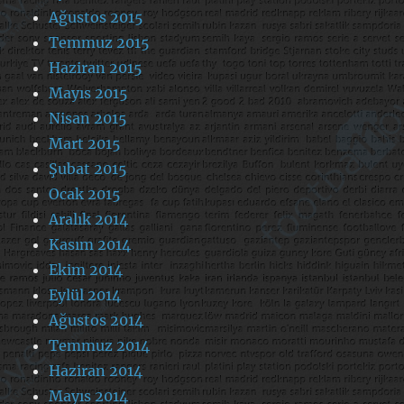
Ağustos 2015
Temmuz 2015
Haziran 2015
Mayıs 2015
Nisan 2015
Mart 2015
Şubat 2015
Ocak 2015
Aralık 2014
Kasım 2014
Ekim 2014
Eylül 2014
Ağustos 2014
Temmuz 2014
Haziran 2014
Mayıs 2014