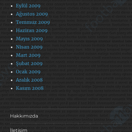
Eylül 2009
Ağustos 2009
Temmuz 2009
Haziran 2009
Mayıs 2009
Nisan 2009
Mart 2009
Şubat 2009
Ocak 2009
Aralık 2008
Kasım 2008
Hakkımızda
İletişim