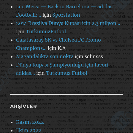
Leo Messi — Back in Barcelona — adidas
Football:…
için
Sporstation
2014 Brezilya Dünya Kupası için 2.3 milyon…
için
TutkumuzFutbol
Galatasaray SK vs Chelsea FC Promo –
Champions…
için
K.A
Magandalıkta son nokta
için
selinsss
Dünya Kupası Şampiyonluğu için favori
adidas…
için
Tutkumuz Futbol
ARŞIVLER
Kasım 2022
Ekim 2022