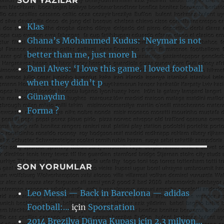
SON YAZILAR
Klas
Ghana’s Mohammed Kudus: ‘Neymar is not
better than me, just more h
Dani Alves: ‘I love this game. I loved football
when they didn’t p
Günaydın
Forma ?
SON YORUMLAR
Leo Messi — Back in Barcelona — adidas
Football:…
için
Sporstation
2014 Brezilya Dünya Kupası için 2.3 milyon…