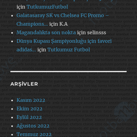
için
TutkumuzFutbol
Galatasaray SK vs Chelsea FC Promo –
Champions…
için
K.A
Magandalıkta son nokta
için
selinsss
Dünya Kupası Şampiyonluğu için favori
adidas…
için
Tutkumuz Futbol
ARŞIVLER
Kasım 2022
Ekim 2022
Eylül 2022
Ağustos 2022
Temmuz 2022