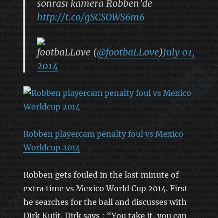
sonrası kamera Robben’de
http://t.co/gSCSOWS6m6
footbaLLove (
@footbaLLove
)
July 01,
2014
Robben playercam penalty foul vs Mexico
Worldcup 2014
Robben gets fouled in the last minute of
extra time vs Mexico World Cup 2014. First
he searches for the ball and discusses with
Dirk Kuijt. Dirk says : “You take it, you can