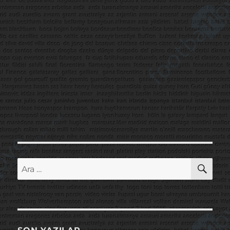
AR
Ara: