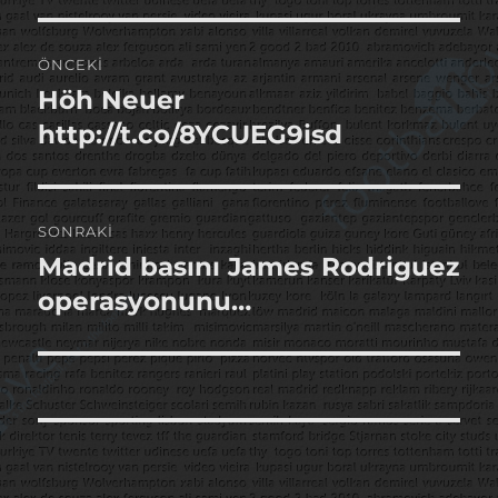
Yazı
ÖNCEKI
gezinmesi
Höh Neuer
Önceki
yazı:
http://t.co/8YCUEG9isd
SONRAKI
Madrid basını James Rodriguez
Sonraki
yazı:
operasyonunu…