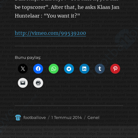
be topscorer”. After that, he asks Klaas Jan
Huntelaar : “You want it?”
http://vimeo.com/99539200
Bunu paylaş:
Yazar
Yayın
Kategoriler
footballove
1 Temmuz 2014
Genel
tarihi