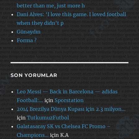
better than me, just more h
Dani Alves: ‘I love this game. I loved football
when they didn’t p
Günaydın
Forma ?
SON YORUMLAR
Leo Messi — Back in Barcelona — adidas
Football:…
için
Sporstation
2014 Brezilya Dünya Kupası için 2.3 milyon…
için
TutkumuzFutbol
Galatasaray SK vs Chelsea FC Promo –
Champions…
için
K.A