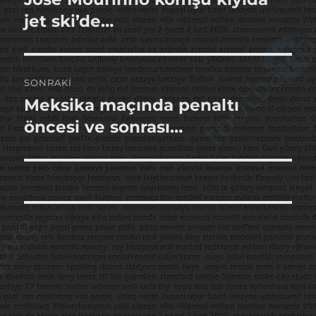
yazı:
jet ski’de…
SONRAKI
Meksika maçında penaltı
Sonraki
yazı:
öncesi ve sonrası…