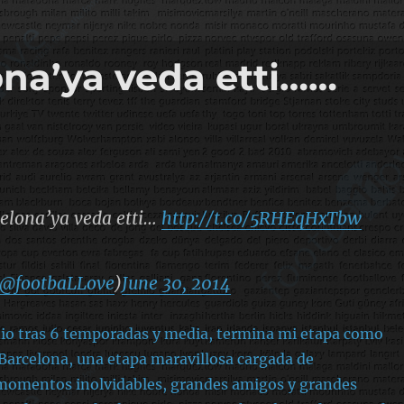
ona’ya veda etti……
celona’ya veda etti…
http://t.co/5RHEqHxTbw
@footbaLLove
)
June 30, 2014