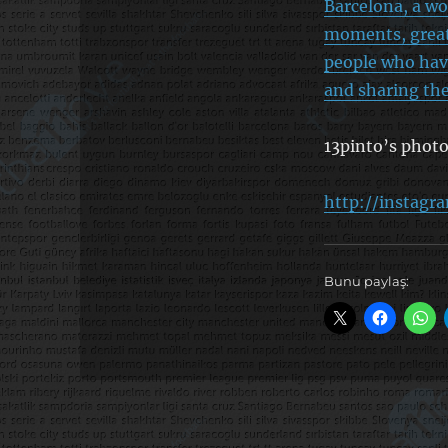
Barcelona, a wo
moments, great 
people who have
and sharing the
13pinto’s phot
http://instagr
Bunu paylaş: