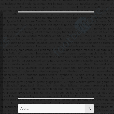
ARA
Ara: