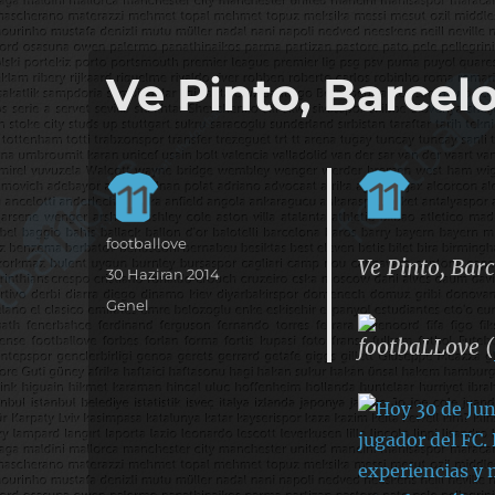
it's the football, that's the football…
footbaLLove
Ve Pinto, Barcel
Yazar
footballove
Ve Pinto, Bar
Yayın
30 Haziran 2014
tarihi
Kategoriler
Genel
footbaLLove (