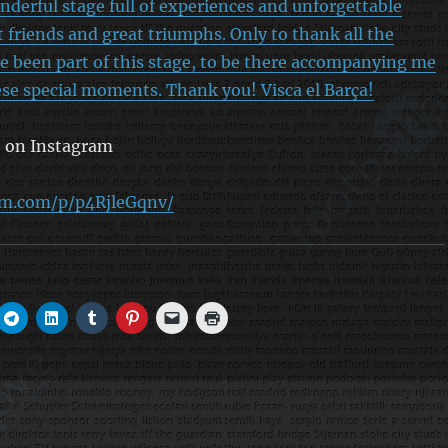
nderful stage full of experiences and unforgettable
friends and great triumphs. Only to thank all the
 been part of this stage, to be there accompanying me
se special moments. Thank you! Visca el Barça!
o on Instagram
am.com/p/p4RjleGqnv/