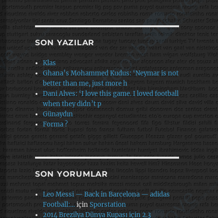
SON YAZILAR
Klas
Ghana’s Mohammed Kudus: ‘Neymar is not
better than me, just more h
Dani Alves: ‘I love this game. I loved football
when they didn’t p
Günaydın
Forma ?
SON YORUMLAR
Leo Messi — Back in Barcelona — adidas
Football:…
için
Sporstation
2014 Brezilya Dünya Kupası için 2.3