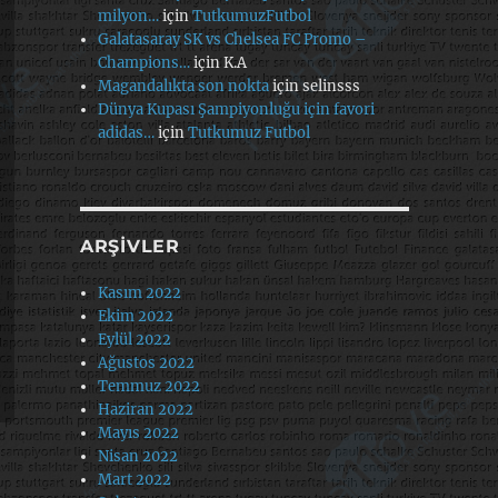
milyon…
için
TutkumuzFutbol
Galatasaray SK vs Chelsea FC Promo –
Champions…
için
K.A
Magandalıkta son nokta
için
selinsss
Dünya Kupası Şampiyonluğu için favori
adidas…
için
Tutkumuz Futbol
ARŞIVLER
Kasım 2022
Ekim 2022
Eylül 2022
Ağustos 2022
Temmuz 2022
Haziran 2022
Mayıs 2022
Nisan 2022
Mart 2022