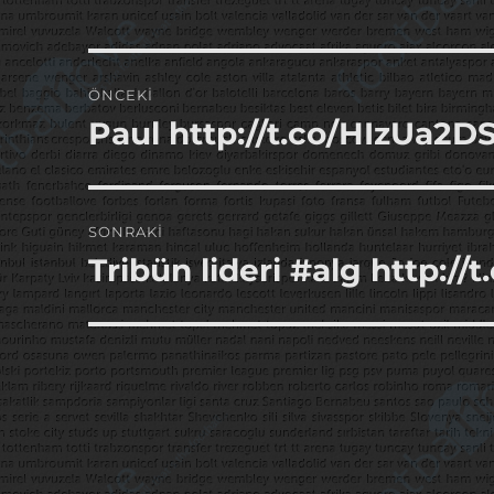
Yazı
ÖNCEKI
gezinmesi
Paul http://t.co/HIzUa2D
Önceki
yazı:
SONRAKI
Tribün lideri #alg http:/
Sonraki
yazı: