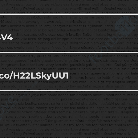
SV4
/t.co/H22LSkyUU1