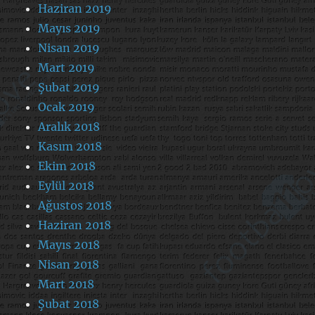
Haziran 2019
Mayıs 2019
Nisan 2019
Mart 2019
Şubat 2019
Ocak 2019
Aralık 2018
Kasım 2018
Ekim 2018
Eylül 2018
Ağustos 2018
Haziran 2018
Mayıs 2018
Nisan 2018
Mart 2018
Şubat 2018