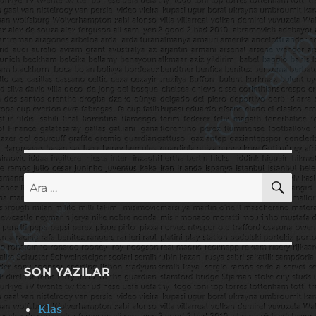
AR
Ara:
SON YAZILAR
Klas