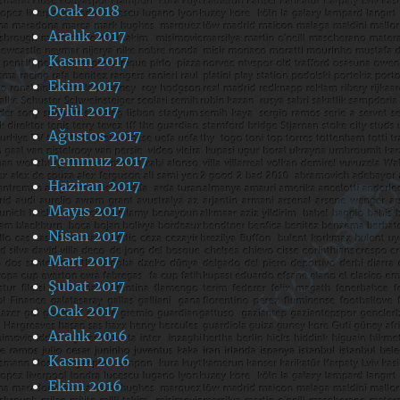
Ocak 2018
Aralık 2017
Kasım 2017
Ekim 2017
Eylül 2017
Ağustos 2017
Temmuz 2017
Haziran 2017
Mayıs 2017
Nisan 2017
Mart 2017
Şubat 2017
Ocak 2017
Aralık 2016
Kasım 2016
Ekim 2016