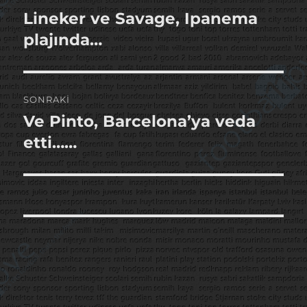
gezinmesi
Lineker ve Savage, Ipanema
Önceki
yazı:
plajında…
SONRAKI
Ve Pinto, Barcelona’ya veda
Sonraki
yazı:
etti……