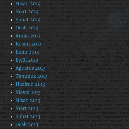
Nisan 2014
Mart 2014
Şubat 2014
Ocak 2014
Aralık 2013
Kasım 2013
Ekim 2013
Eylül 2013
Ağustos 2013
Temmuz 2013
Haziran 2013
Mayıs 2013
Nisan 2013
Mart 2013
Şubat 2013
Ocak 2013