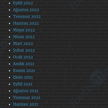
Eylül 2022
Ağustos 2022
Temmuz 2022
Haziran 2022
Mayıs 2022
Nisan 2022
Mart 2022
Şubat 2022
Ocak 2022
Aralık 2021
Kasım 2021
Ekim 2021
Eylül 2021
Ağustos 2021
Temmuz 2021
Haziran 2021