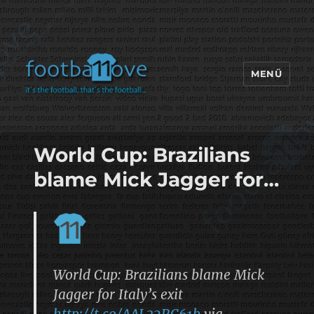
MENÜ
footbaLLove
World Cup: Brazilians
blame Mick Jagger for…
World Cup: Brazilians blame Mick
Jagger for Italy’s exit
http://t.co/AAL32RC61b
via