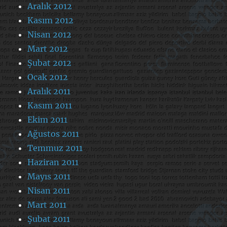
Aralık 2012
Kasım 2012
Nisan 2012
Mart 2012
Şubat 2012
Ocak 2012
Aralık 2011
Kasım 2011
Ekim 2011
Ağustos 2011
Temmuz 2011
Haziran 2011
Mayıs 2011
Nisan 2011
Mart 2011
Şubat 2011