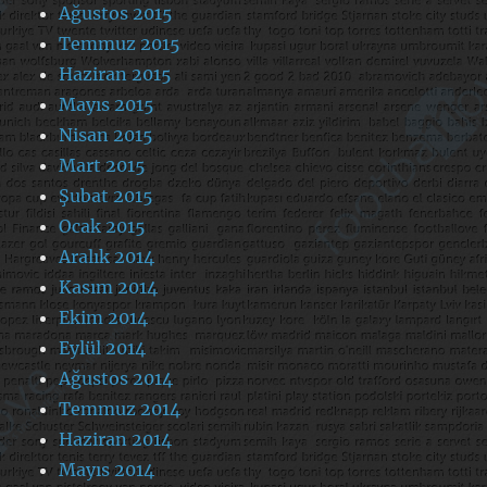
Ağustos 2015
Temmuz 2015
Haziran 2015
Mayıs 2015
Nisan 2015
Mart 2015
Şubat 2015
Ocak 2015
Aralık 2014
Kasım 2014
Ekim 2014
Eylül 2014
Ağustos 2014
Temmuz 2014
Haziran 2014
Mayıs 2014