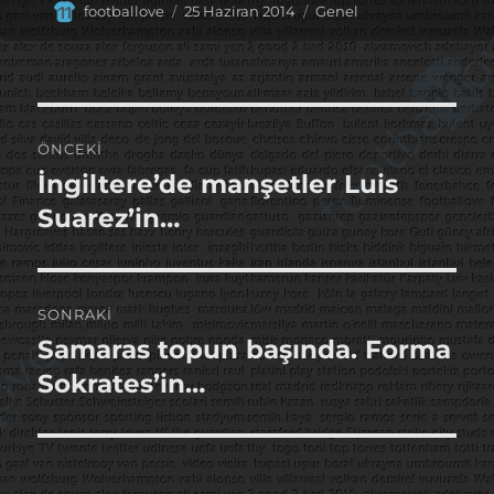
Yazar
Yayın
Kategoriler
footballove
25 Haziran 2014
Genel
tarihi
Yazı
ÖNCEKI
gezinmesi
İngiltere’de manşetler Luis
Önceki
yazı:
Suarez’in…
SONRAKI
Samaras topun başında. Forma
Sonraki
yazı:
Sokrates’in…