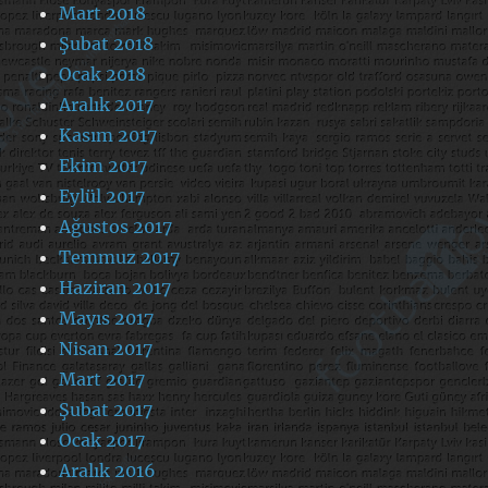
Mart 2018
Şubat 2018
Ocak 2018
Aralık 2017
Kasım 2017
Ekim 2017
Eylül 2017
Ağustos 2017
Temmuz 2017
Haziran 2017
Mayıs 2017
Nisan 2017
Mart 2017
Şubat 2017
Ocak 2017
Aralık 2016