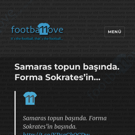
MENÜ
footbaLLove
Samaras topun başında.
Forma Sokrates’in…
Samaras topun başında. Forma
Sokrates’in başında.
http://t.co/KPcaGbQCDw