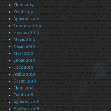
Ekim 2019
Eylül 2019
Ağustos 2019
Temmuz 2019
Haziran 2019
Mayıs 2019
Nisan 2019
Mart 2019
Şubat 2019
Ocak 2019
Aralık 2018
Kasım 2018
Ekim 2018
Eylül 2018
Ağustos 2018
Haziran 2018