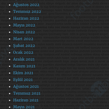
Ağustos 2022
Temmuz 2022
Haziran 2022
Mayıs 2022
Nisan 2022
Mart 2022
Şubat 2022
Ocak 2022
Aralık 2021
Kasım 2021
Ekim 2021
Eylül 2021
Ağustos 2021
Temmuz 2021
Haziran 2021
Mayıs 2021