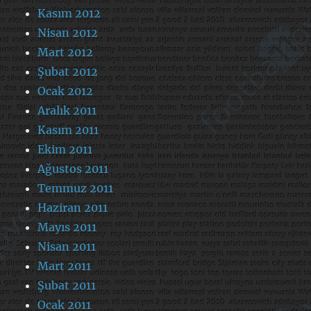
Kasım 2012
Nisan 2012
Mart 2012
Şubat 2012
Ocak 2012
Aralık 2011
Kasım 2011
Ekim 2011
Ağustos 2011
Temmuz 2011
Haziran 2011
Mayıs 2011
Nisan 2011
Mart 2011
Şubat 2011
Ocak 2011