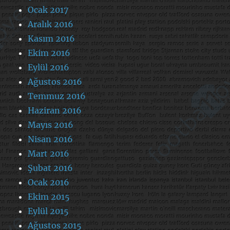
Ocak 2017
Aralık 2016
Kasım 2016
Ekim 2016
Eylül 2016
Ağustos 2016
Temmuz 2016
Haziran 2016
Mayıs 2016
Nisan 2016
Mart 2016
Şubat 2016
Ocak 2016
Ekim 2015
Eylül 2015
Ağustos 2015