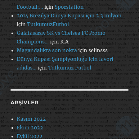
Football:…
için
Sporstation
2014 Brezilya Dünya Kupası için 2.3 milyon…
için
TutkumuzFutbol
Galatasaray SK vs Chelsea FC Promo –
Champions…
için
K.A
Magandalıkta son nokta
için
selinsss
Dünya Kupası Şampiyonluğu için favori
adidas…
için
Tutkumuz Futbol
ARŞIVLER
Kasım 2022
Ekim 2022
Eylül 2022