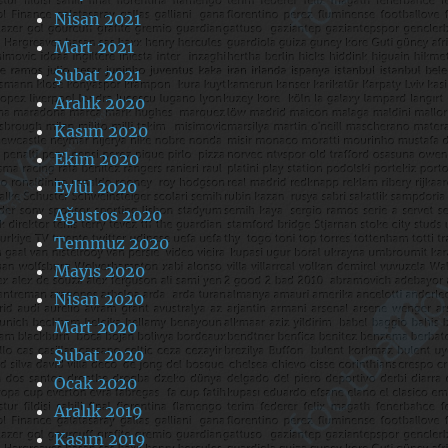
Nisan 2021
Mart 2021
Şubat 2021
Aralık 2020
Kasım 2020
Ekim 2020
Eylül 2020
Ağustos 2020
Temmuz 2020
Mayıs 2020
Nisan 2020
Mart 2020
Şubat 2020
Ocak 2020
Aralık 2019
Kasım 2019