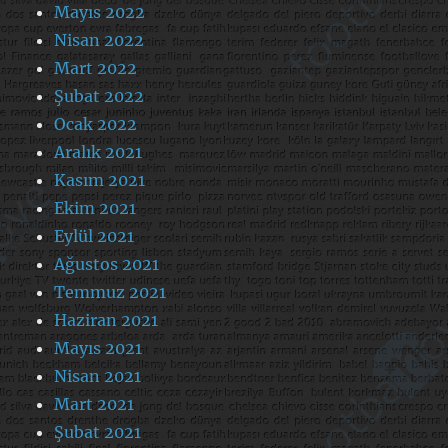
Mayıs 2022
Nisan 2022
Mart 2022
Şubat 2022
Ocak 2022
Aralık 2021
Kasım 2021
Ekim 2021
Eylül 2021
Ağustos 2021
Temmuz 2021
Haziran 2021
Mayıs 2021
Nisan 2021
Mart 2021
Şubat 2021