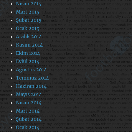
Nisan 2015
Mart 2015
Şubat 2015
Ocak 2015
Aralık 2014
Kasım 2014
Ekim 2014
Eylül 2014
Ağustos 2014
Temmuz 2014
Haziran 2014
Mayıs 2014
Nisan 2014
Mart 2014
Şubat 2014
Ocak 2014