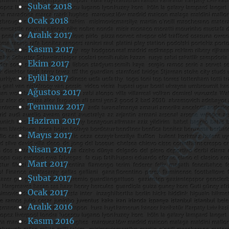
Şubat 2018
Ocak 2018
Aralık 2017
Kasım 2017
Ekim 2017
Eylül 2017
Ağustos 2017
Temmuz 2017
Haziran 2017
Mayıs 2017
Nisan 2017
Mart 2017
Şubat 2017
Ocak 2017
Aralık 2016
Kasım 2016