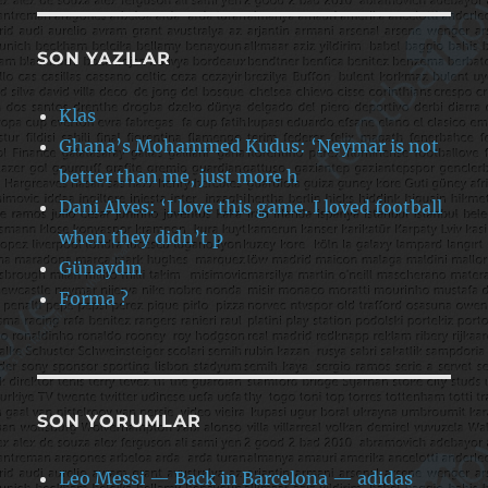
SON YAZILAR
Klas
Ghana’s Mohammed Kudus: ‘Neymar is not
better than me, just more h
Dani Alves: ‘I love this game. I loved football
when they didn’t p
Günaydın
Forma ?
SON YORUMLAR
Leo Messi — Back in Barcelona — adidas