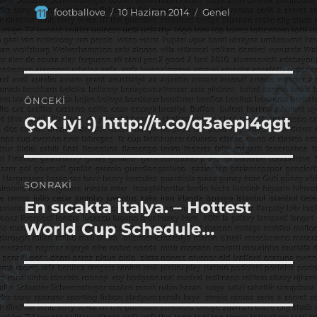
Yazar
Yayın
Kategoriler
footballove
10 Haziran 2014
Genel
tarihi
Yazı
ÖNCEKI
gezinmesi
Çok iyi :) http://t.co/q3aepi4qgt
Önceki
yazı:
SONRAKI
En sıcakta İtalya. – Hottest
Sonraki
yazı:
World Cup Schedule…