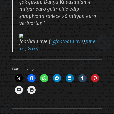
çok çirkin. Dünya Kupasından 3
milyar euro gelir elde edip
şampiyona sadece 26 milyon euro
veriyorlar.’
footbaLLove (
@footbaLLove
)
June
10, 2014
Bunu paylaş: