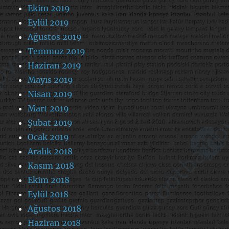
Ekim 2019
Eylül 2019
Ağustos 2019
Temmuz 2019
Haziran 2019
Mayıs 2019
Nisan 2019
Mart 2019
Şubat 2019
Ocak 2019
Aralık 2018
Kasım 2018
Ekim 2018
Eylül 2018
Ağustos 2018
Haziran 2018