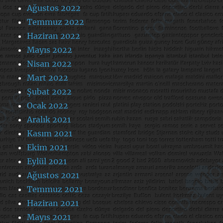
Ağustos 2022
Temmuz 2022
Haziran 2022
Mayıs 2022
Nisan 2022
Mart 2022
Şubat 2022
Ocak 2022
Aralık 2021
Kasım 2021
Ekim 2021
Eylül 2021
Ağustos 2021
Temmuz 2021
Haziran 2021
Mayıs 2021