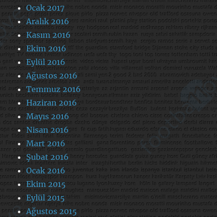
Ocak 2017
Aralık 2016
Kasım 2016
Ekim 2016
Eylül 2016
Ağustos 2016
Temmuz 2016
Haziran 2016
Mayıs 2016
Nisan 2016
Mart 2016
Şubat 2016
Ocak 2016
Ekim 2015
Eylül 2015
Ağustos 2015