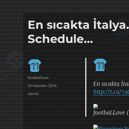
it's the football, that's the football…
footbaLLove
En sıcakta İtalya
Schedule…
Yazar
footballove
En sıcakta İt
Yayın
10 Haziran 2014
http://t.co/7
tarihi
Kategoriler
Genel
footbaLLove (