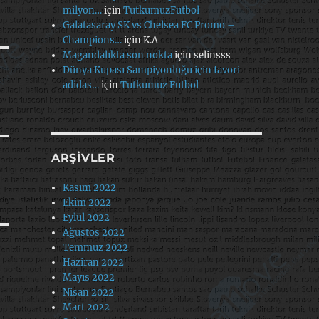
milyon…
için
TutkumuzFutbol
Galatasaray SK vs Chelsea FC Promo –
Champions…
için
K.A
Magandalıkta son nokta
için
selinsss
Dünya Kupası Şampiyonluğu için favori
adidas…
için
Tutkumuz Futbol
ARŞIVLER
Kasım 2022
Ekim 2022
Eylül 2022
Ağustos 2022
Temmuz 2022
Haziran 2022
Mayıs 2022
Nisan 2022
Mart 2022