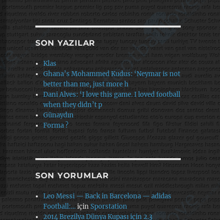
SON YAZILAR
Klas
Ghana’s Mohammed Kudus: ‘Neymar is not
better than me, just more h
Dani Alves: ‘I love this game. I loved football
when they didn’t p
Günaydın
Forma ?
SON YORUMLAR
Leo Messi — Back in Barcelona — adidas
Football:…
için
Sporstation
2014 Brezilya Dünya Kupası için 2.3