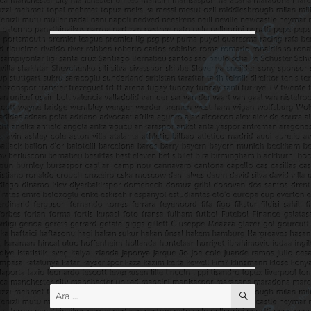
ARA
Ara: