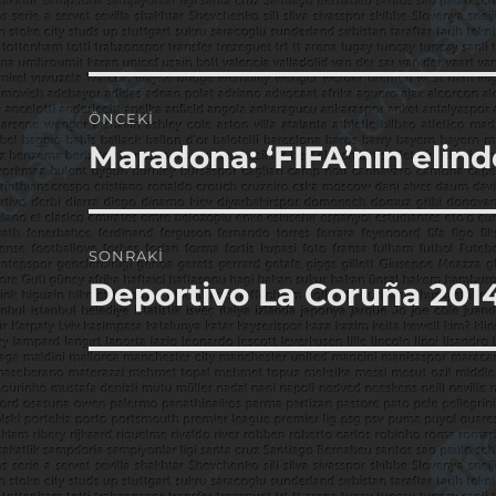
Yazı
ÖNCEKI
gezinmesi
Maradona: ‘FIFA’nın elind
Önceki
yazı:
SONRAKI
Deportivo La Coruña 201
Sonraki
yazı: