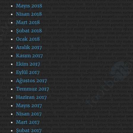
Mayıs 2018
Nisan 2018
Mart 2018
Şubat 2018
Ocak 2018
Aralık 2017
Kasım 2017
Ekim 2017
Eylül 2017
Ağustos 2017
Temmuz 2017
Haziran 2017
Mayıs 2017
Nisan 2017
Mart 2017
Şubat 2017