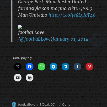
George Best, Manchester United
formasıyla son maçına çıktı. QPR:3
Man United:0
http://t.co/je8LyIcT46
footbaLLove
(
@footbaLLove
)
January 01, 2014
Bunu paylaş:
Yazar
Yayın
Kategoriler
footballove
1 Ocak 2014
Genel