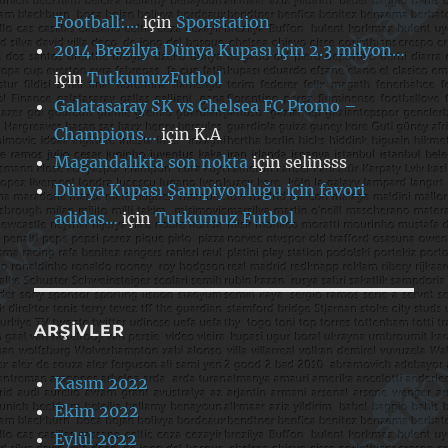
Football:…
için
Sporstation
2014 Brezilya Dünya Kupası için 2.3 milyon…
için
TutkumuzFutbol
Galatasaray SK vs Chelsea FC Promo –
Champions…
için
K.A
Magandalıkta son nokta
için
selinsss
Dünya Kupası Şampiyonluğu için favori
adidas…
için
Tutkumuz Futbol
ARŞIVLER
Kasım 2022
Ekim 2022
Eylül 2022