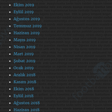
Ekim 2019
Eylül 2019
Ağustos 2019
Temmuz 2019
Haziran 2019
Mayıs 2019
Nisan 2019
Mart 2019
Şubat 2019
Ocak 2019
Aralık 2018
Kasım 2018
Ekim 2018
Eylül 2018
Ağustos 2018
Haziran 2018