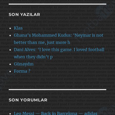
SON YAZILAR
Klas
Ghana’s Mohammed Kudus: ‘Neymar is not
better than me, just more h
Dani Alves: ‘I love this game. I loved football
when they didn’t p
Günaydın
Forma ?
SON YORUMLAR
Leo Messi — Back in Barcelona — adidas