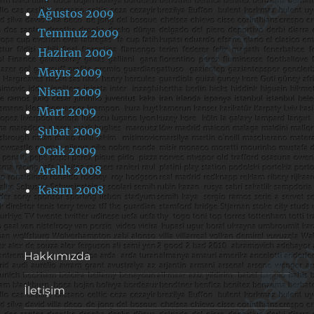
Ağustos 2009
Temmuz 2009
Haziran 2009
Mayıs 2009
Nisan 2009
Mart 2009
Şubat 2009
Ocak 2009
Aralık 2008
Kasım 2008
Hakkımızda
İletişim