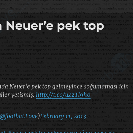
 Neuer’e pek top
nda Neuer’e pek top gelmeyince soğumaması için
ler yetişmiş.
http://t.co/uZzTl9h0
@footbaLLove
)
February 11, 2013