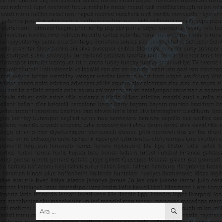
ARA
Ara: