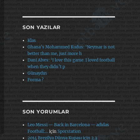
SON YAZILAR
Klas
Ghana’s Mohammed Kudus: ‘Neymar is not
better than me, just more h
Dani Alves: ‘I love this game. I loved football
when they didn’t p
Günaydın
Forma ?
SON YORUMLAR
Leo Messi — Back in Barcelona — adidas
Football:…
için
Sporstation
2014 Brezilya Dünya Kupası için 2.3