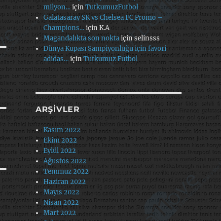
milyon…
için
TutkumuzFutbol
Galatasaray SK vs Chelsea FC Promo –
Champions…
için
K.A
Magandalıkta son nokta
için
selinsss
Dünya Kupası Şampiyonluğu için favori
adidas…
için
Tutkumuz Futbol
ARŞIVLER
Kasım 2022
Ekim 2022
Eylül 2022
Ağustos 2022
Temmuz 2022
Haziran 2022
Mayıs 2022
Nisan 2022
Mart 2022