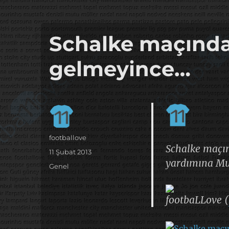
it's the football, that's the football…
footbaLLove
Schalke maçında
gelmeyince…
Yazar
footballove
Schalke maçı
Yayın
11 Şubat 2013
yardımına Mul
tarihi
Kategoriler
Genel
footbaLLove (