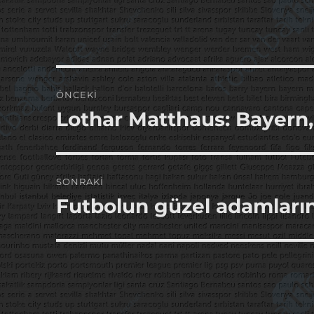
Yazı
ÖNCEKI
gezinmesi
Lothar Matthaus: Bayern,
Önceki
yazı:
SONRAKI
Futbolun güzel adamları
Sonraki
yazı: