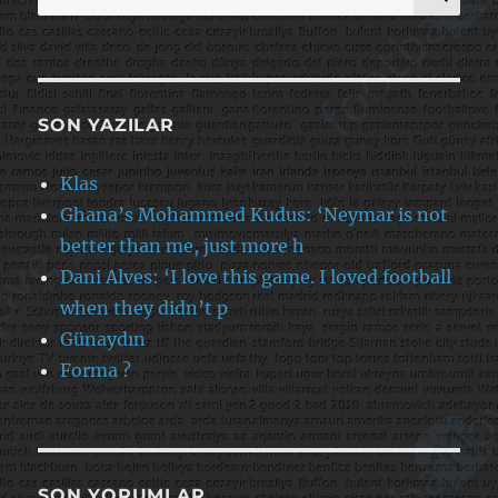
SON YAZILAR
Klas
Ghana’s Mohammed Kudus: ‘Neymar is not
better than me, just more h
Dani Alves: ‘I love this game. I loved football
when they didn’t p
Günaydın
Forma ?
SON YORUMLAR