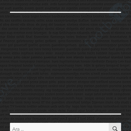
AR
Ara: