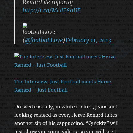
Renard ile röportaj
http://t.co/McdE80UE
footbaLLove
(
@footbaLLove
)
February 11, 2013
The Interview: Just Football meets Herve
Renard – Just Football
Dressed casually, in white t-shirt, jeans and
looking relaxed as ever, Herve Renard takes
another sip of his cappuccino. “Quickly I will
just show you some videos, so you will see I