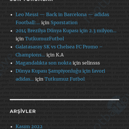
Leo Messi — Back in Barcelona — adidas
Football:…
için
Sporstation
2014 Brezilya Dünya Kupası için 2.3 milyon…
için
TutkumuzFutbol
Galatasaray SK vs Chelsea FC Promo –
Champions…
için
K.A
Magandalıkta son nokta
için
selinsss
Dünya Kupası Şampiyonluğu için favori
adidas…
için
Tutkumuz Futbol
ARŞIVLER
Kasım 2022