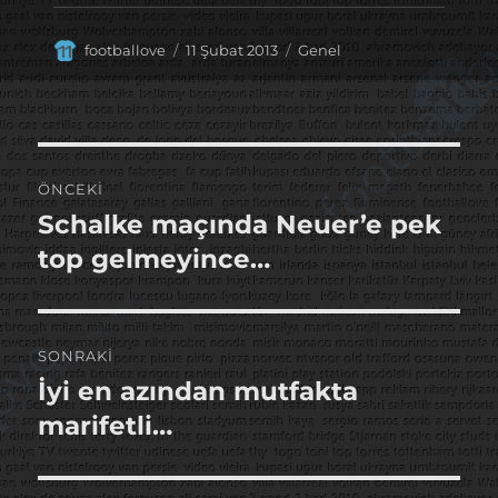
Yazar
Yayın
Kategoriler
footballove
11 Şubat 2013
Genel
tarihi
Yazı
ÖNCEKI
gezinmesi
Schalke maçında Neuer’e pek
Önceki
yazı:
top gelmeyince…
SONRAKI
İyi en azından mutfakta
Sonraki
yazı:
marifetli…