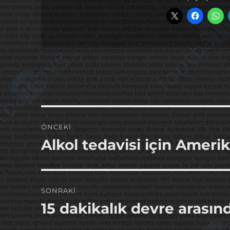
Yazı
ÖNCEKI
gezinmesi
Alkol tedavisi için Ameri
Önceki
yazı:
SONRAKI
15 dakikalık devre arasın
Sonraki
yazı: