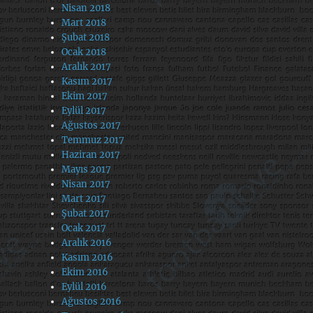
Nisan 2018
Mart 2018
Şubat 2018
Ocak 2018
Aralık 2017
Kasım 2017
Ekim 2017
Eylül 2017
Ağustos 2017
Temmuz 2017
Haziran 2017
Mayıs 2017
Nisan 2017
Mart 2017
Şubat 2017
Ocak 2017
Aralık 2016
Kasım 2016
Ekim 2016
Eylül 2016
Ağustos 2016