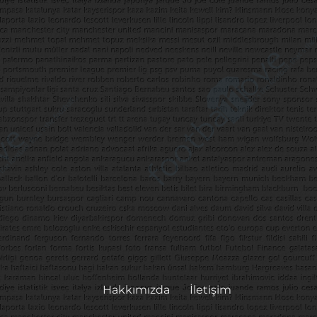
Hakkımızda
İletişim