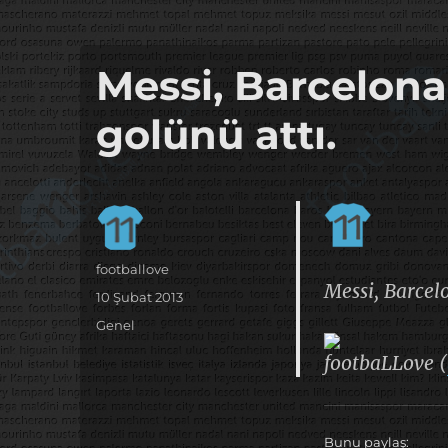
it's the football, that's the football…
footbaLLove
Messi, Barcelona
golünü attı.
Yazar
footballove
Messi, Barcel
Yayın
10 Şubat 2013
tarihi
Kategoriler
Genel
footbaLLove (
Bunu paylaş: