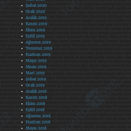
Şubat 2020
Ocak 2020
Aralık 2019
Kasım 2019
Ekim 2019
Eylül 2019
Ağustos 2019
Temmuz 2019
Haziran 2019
Mayıs 2019
Nisan 2019
Mart 2019
Şubat 2019
Ocak 2019
Aralık 2018
Kasım 2018
Ekim 2018
Eylül 2018
Ağustos 2018
Haziran 2018
Mayıs 2018