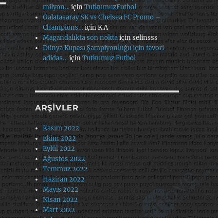
milyon…
için
TutkumuzFutbol
Galatasaray SK vs Chelsea FC Promo –
Champions…
için
K.A
Magandalıkta son nokta
için
selinsss
Dünya Kupası Şampiyonluğu için favori
adidas…
için
Tutkumuz Futbol
ARŞIVLER
Kasım 2022
Ekim 2022
Eylül 2022
Ağustos 2022
Temmuz 2022
Haziran 2022
Mayıs 2022
Nisan 2022
Mart 2022