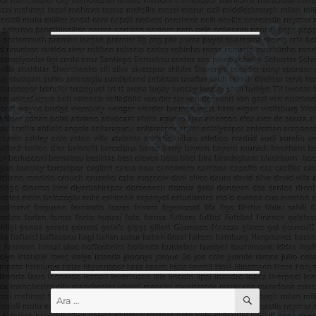
ARA
Ara: