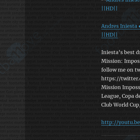
Andres Iniesta 
||HD||
Iniesta’s best 
Mission: Imposs
follow me on tw
https://twitter
Mission Imposs
League, Copa de
Club World Cup,
http://youtu.