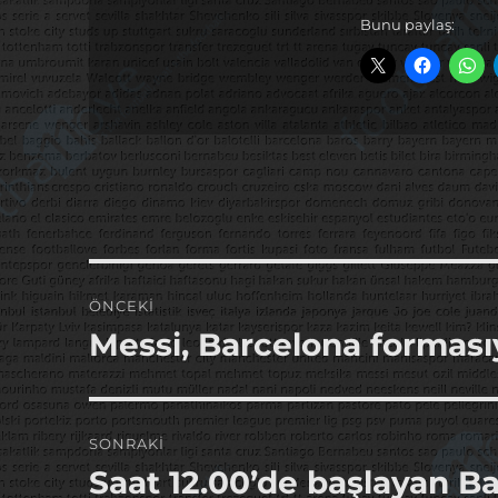
Bunu paylaş:
Yazı
ÖNCEKI
gezinmesi
Messi, Barcelona formasıy
Önceki
yazı:
SONRAKI
Saat 12.00’de başlayan B
Sonraki