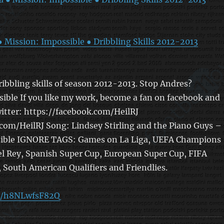
● Mission: Impossible ● Dribbling Skills 2012-2013
dribbling skills of season 2012-2013. Stop Andres?
ible If you like my work, become a fan on facebook and
itter: https://facebook.com/HeilRJ
.com/HeilRJ Song: Lindsey Stirling and the Piano Guys –
ible IGNORE TAGS: Games on La Liga, UEFA Champions
l Rey, Spanish Super Cup, European Super Cup, FIFA
 South American Qualifiers and Friendlies.
be/h8NLwfsF82Q