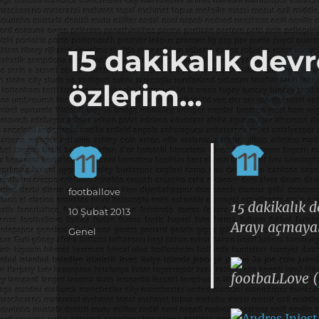
it's the football, that's the football…
footbaLLove
15 dakikalık devr
özlerim…
Yazar
footballove
15 dakikalık d
Yayın
10 Şubat 2013
Arayı açmaya
tarihi
Kategoriler
Genel
footbaLLove (