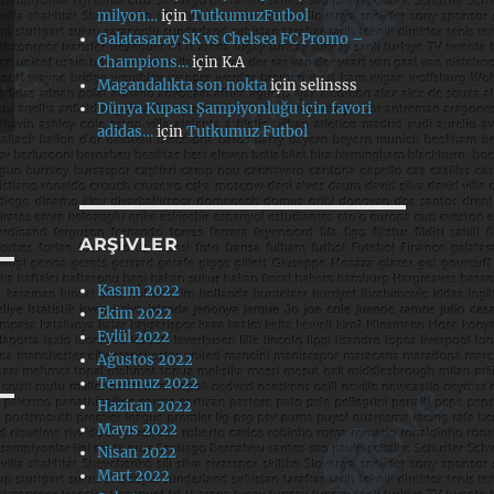
milyon…
için
TutkumuzFutbol
Galatasaray SK vs Chelsea FC Promo –
Champions…
için
K.A
Magandalıkta son nokta
için
selinsss
Dünya Kupası Şampiyonluğu için favori
adidas…
için
Tutkumuz Futbol
ARŞIVLER
Kasım 2022
Ekim 2022
Eylül 2022
Ağustos 2022
Temmuz 2022
Haziran 2022
Mayıs 2022
Nisan 2022
Mart 2022