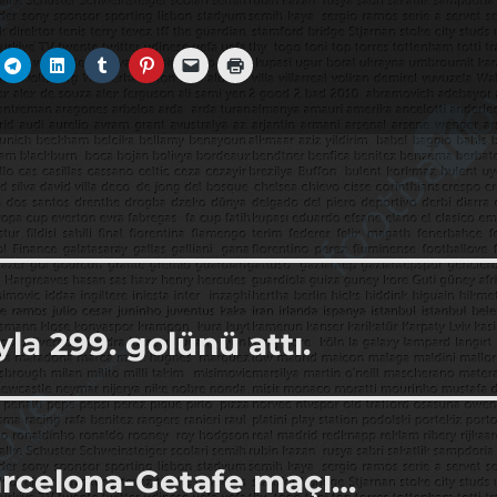
la 299. golünü attı.
arcelona-Getafe maçı…