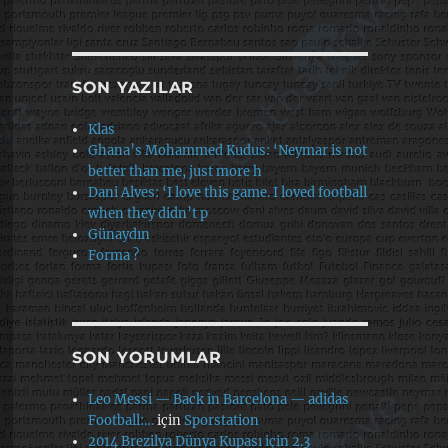
SON YAZILAR
Klas
Ghana’s Mohammed Kudus: ‘Neymar is not
better than me, just more h
Dani Alves: ‘I love this game. I loved football
when they didn’t p
Günaydın
Forma ?
SON YORUMLAR
Leo Messi — Back in Barcelona — adidas
Football:…
için
Sporstation
2014 Brezilya Dünya Kupası için 2.3