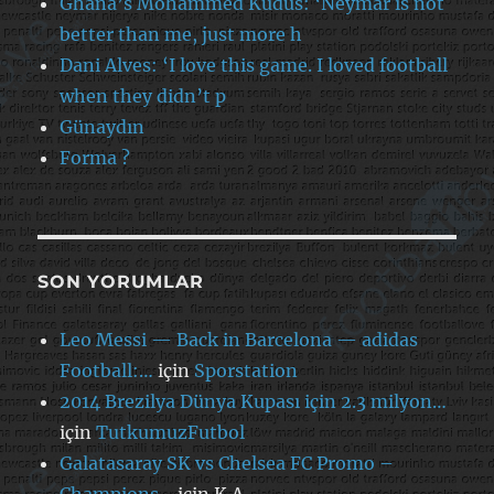
Ghana’s Mohammed Kudus: ‘Neymar is not
better than me, just more h
Dani Alves: ‘I love this game. I loved football
when they didn’t p
Günaydın
Forma ?
SON YORUMLAR
Leo Messi — Back in Barcelona — adidas
Football:…
için
Sporstation
2014 Brezilya Dünya Kupası için 2.3 milyon…
için
TutkumuzFutbol
Galatasaray SK vs Chelsea FC Promo –
Champions…
için
K.A