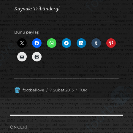
Kaynak: Tribündergi
Bunu paylaş:
Yazar
Yayın
Kategoriler
footballove
7 Şubat 2013
TUR
tarihi
Yazı
ÖNCEKI