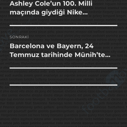
gezinmesi
Ashley Cole’un 100. Milli
Önceki
yazı:
maçında giydiği Nike…
SONRAKI
Barcelona ve Bayern, 24
Sonraki
yazı:
Temmuz tarihinde Münih’te…