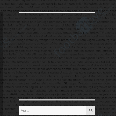
ARA
Ara: