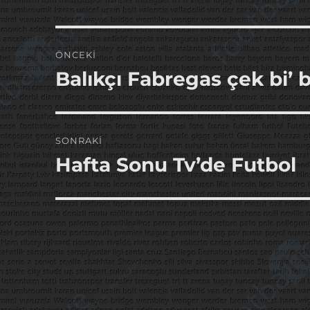
Yazı
ÖNCEKI
gezinmesi
Balıkçı Fabregas çek bi’ 
Önceki
yazı:
SONRAKI
Hafta Sonu Tv’de Futbol
Sonraki
yazı: