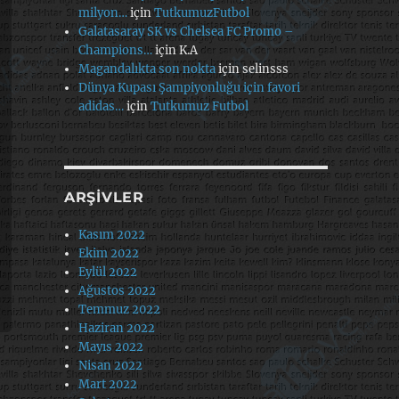
milyon…
için
TutkumuzFutbol
Galatasaray SK vs Chelsea FC Promo –
Champions…
için
K.A
Magandalıkta son nokta
için
selinsss
Dünya Kupası Şampiyonluğu için favori
adidas…
için
Tutkumuz Futbol
ARŞIVLER
Kasım 2022
Ekim 2022
Eylül 2022
Ağustos 2022
Temmuz 2022
Haziran 2022
Mayıs 2022
Nisan 2022
Mart 2022