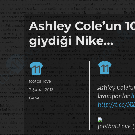
it's the football, that's the football…
footbaLLove
Ashley Cole’un 1
giydiği Nike…
Yazar
footballove
Ashley Cole’u
Yayın
7 Şubat 2013
kramponlar
h
tarihi
Kategoriler
Genel
http://t.co/N
footbaLLove (