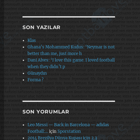
SON YAZILAR
Klas
Ghana’s Mohammed Kudus: ‘Neymar is not
better than me, just more h
Dani Alves: ‘I love this game. I loved football
when they didn’t p
Günaydın
Forma ?
SON YORUMLAR
Leo Messi — Back in Barcelona — adidas
Football:…
için
Sporstation
2014 Brezilya Dünya Kupası için 2.3