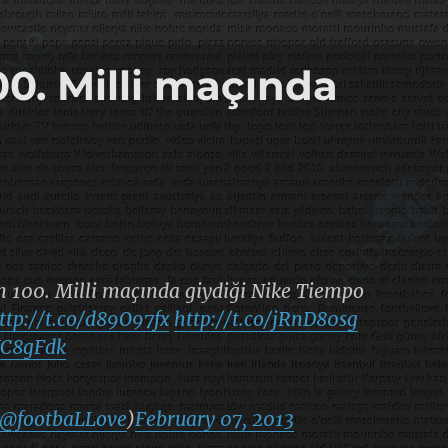
00. Milli maçında
n 100. Milli maçında giydiği Nike Tiempo
ttp://t.co/d89O97fx
http://t.co/jRnD80sg
XC8gFdk
@footbaLLove
)
February 07, 2013