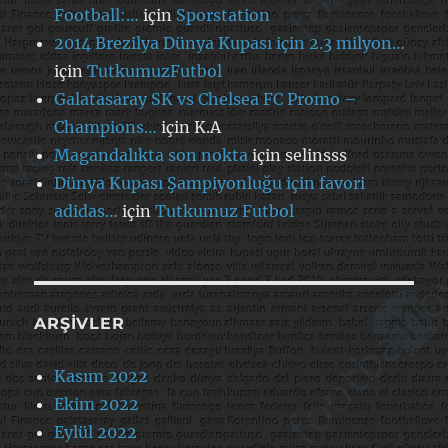
Football:…
için
Sporstation
2014 Brezilya Dünya Kupası için 2.3 milyon…
için
TutkumuzFutbol
Galatasaray SK vs Chelsea FC Promo –
Champions…
için
K.A
Magandalıkta son nokta
için
selinsss
Dünya Kupası Şampiyonluğu için favori
adidas…
için
Tutkumuz Futbol
ARŞIVLER
Kasım 2022
Ekim 2022
Eylül 2022