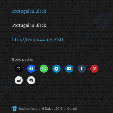
Portugal in Black
Portugal in Black
http://twitpic.com/c19st1
Bunu paylaş:
Yazar
Yayın
Kategoriler
footballove
6 Şubat 2013
Genel