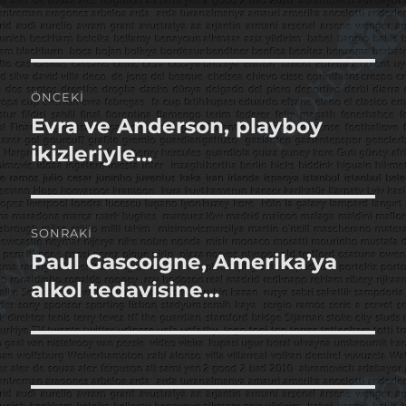
tarihi
Yazı
ÖNCEKI
gezinmesi
Evra ve Anderson, playboy
Önceki
yazı:
ikizleriyle…
SONRAKI
Paul Gascoigne, Amerika’ya
Sonraki
yazı:
alkol tedavisine…