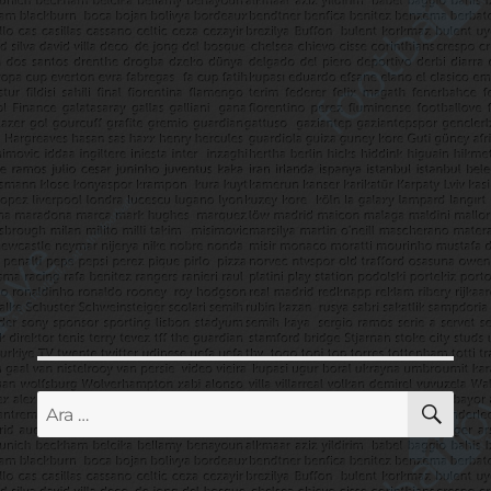
AR
Ara: