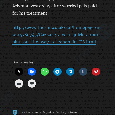
Arizona, yesterday after worried pals paid
for his treatment.
http://www.thesun.co.uk/sol/homepage/ne
ws/4780745/Gazza-grabs-a-quick-airport-
pint-on-the-way-to-rehab-in-US.html
Bunu paylaş:
Yazar
Yayın
Kategoriler
footballove
6 Şubat 2013
Genel