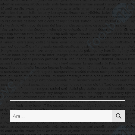
AR
Ara: