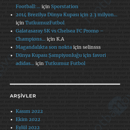
Football:…
için
Sporstation
2014 Brezilya Dünya Kupası için 2.3 milyon…
için
TutkumuzFutbol
Galatasaray SK vs Chelsea FC Promo –
Champions…
için
K.A
Magandalıkta son nokta
için
selinsss
Dünya Kupası Şampiyonluğu için favori
adidas…
için
Tutkumuz Futbol
ARŞIVLER
Kasım 2022
Ekim 2022
Eylül 2022