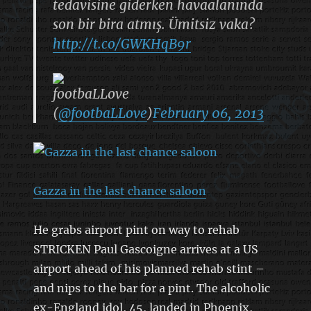
tedavisine giderken havaalanında
son bir bira atmış. Ümitsiz vaka?
http://t.co/GWKHqB9r
footbaLLove
(
@footbaLLove
)
February 06, 2013
Gazza in the last chance saloon
He grabs airport pint on way to rehab
STRICKEN Paul Gascoigne arrives at a US
airport ahead of his planned rehab stint –
and nips to the bar for a pint. The alcoholic
ex-England idol, 45, landed in Phoenix,