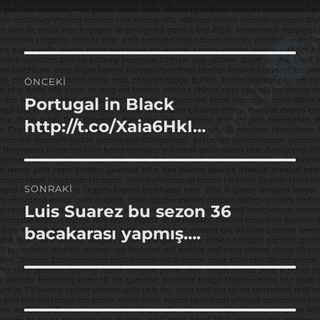
tarihi
Yazı
ÖNCEKI
gezinmesi
Portugal in Black
Önceki
yazı:
http://t.co/Xaia6HkI…
SONRAKI
Luis Suarez bu sezon 36
Sonraki
yazı:
bacakarası yapmış….