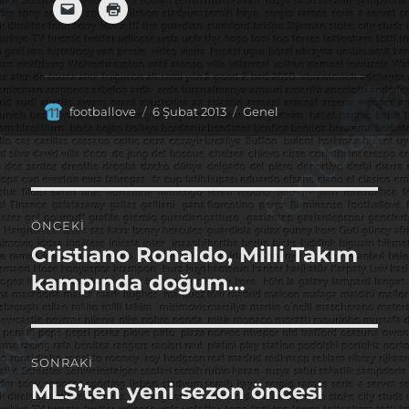
Yazar
Yayın
Kategoriler
footballove
6 Şubat 2013
Genel
tarihi
Yazı
ÖNCEKI
gezinmesi
Cristiano Ronaldo, Milli Takım
Önceki
yazı:
kampında doğum…
SONRAKI
MLS’ten yeni sezon öncesi
Sonraki