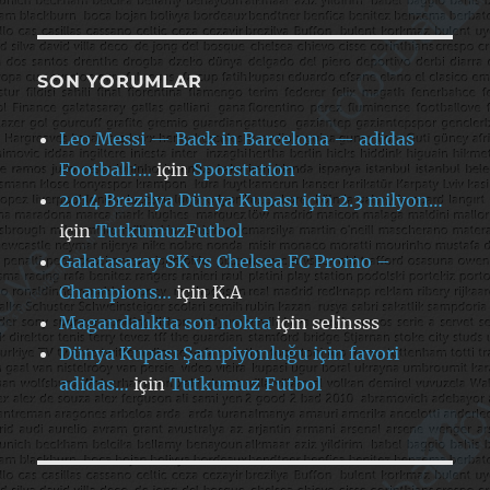
SON YORUMLAR
Leo Messi — Back in Barcelona — adidas
Football:…
için
Sporstation
2014 Brezilya Dünya Kupası için 2.3 milyon…
için
TutkumuzFutbol
Galatasaray SK vs Chelsea FC Promo –
Champions…
için
K.A
Magandalıkta son nokta
için
selinsss
Dünya Kupası Şampiyonluğu için favori
adidas…
için
Tutkumuz Futbol