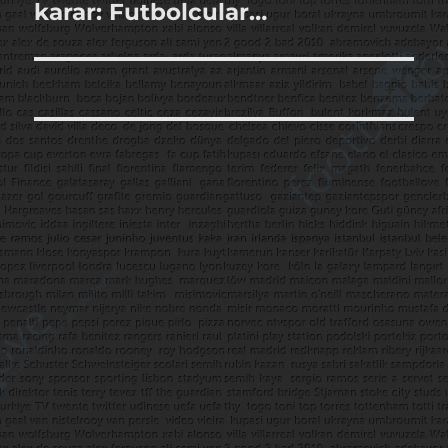
yazı:
karar: Futbolcular…