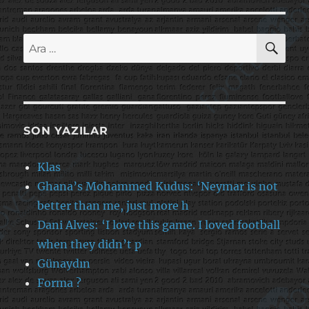
AR
Ara:
SON YAZILAR
Klas
Ghana’s Mohammed Kudus: ‘Neymar is not
better than me, just more h
Dani Alves: ‘I love this game. I loved football
when they didn’t p
Günaydın
Forma ?