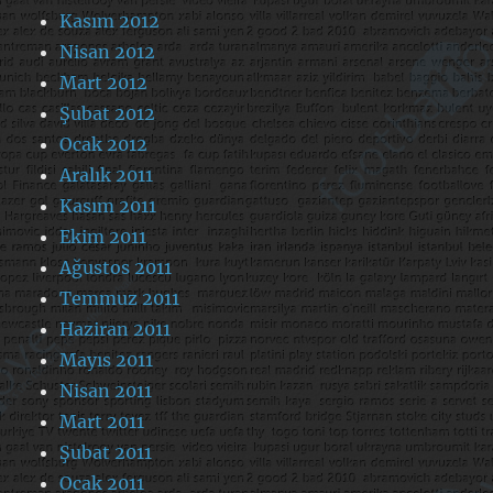
Kasım 2012
Nisan 2012
Mart 2012
Şubat 2012
Ocak 2012
Aralık 2011
Kasım 2011
Ekim 2011
Ağustos 2011
Temmuz 2011
Haziran 2011
Mayıs 2011
Nisan 2011
Mart 2011
Şubat 2011
Ocak 2011