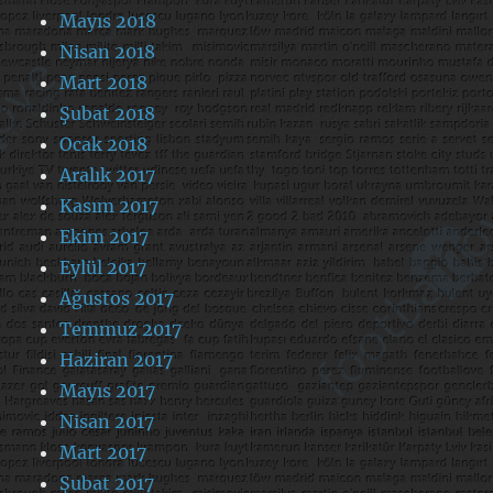
Mayıs 2018
Nisan 2018
Mart 2018
Şubat 2018
Ocak 2018
Aralık 2017
Kasım 2017
Ekim 2017
Eylül 2017
Ağustos 2017
Temmuz 2017
Haziran 2017
Mayıs 2017
Nisan 2017
Mart 2017
Şubat 2017