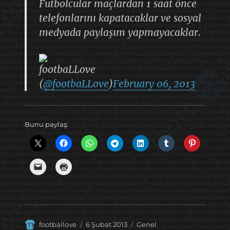
Futbolcular maçlardan 1 saat önce
telefonlarını kapatacaklar ve sosyal
medyada paylaşım yapmayacaklar.
footbaLLove
(
@footbaLLove
)
February 06, 2013
Bunu paylaş:
Yazar
Yayın
Kategoriler
footballove
6 Şubat 2013
Genel