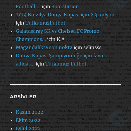
Football:…
için
Sporstation
2014 Brezilya Dünya Kupası için 2.3 milyon…
için
TutkumuzFutbol
Galatasaray SK vs Chelsea FC Promo –
Champions…
için
K.A
Magandalıkta son nokta
için
selinsss
Dünya Kupası Şampiyonluğu için favori
adidas…
için
Tutkumuz Futbol
ARŞIVLER
Kasım 2022
Ekim 2022
Eylül 2022