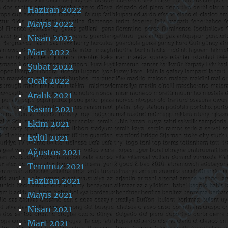
Haziran 2022
Mayıs 2022
Nisan 2022
Mart 2022
Şubat 2022
Ocak 2022
Aralık 2021
Kasım 2021
Ekim 2021
Eylül 2021
Ağustos 2021
Temmuz 2021
Haziran 2021
Mayıs 2021
Nisan 2021
Mart 2021