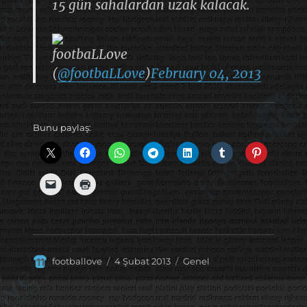
15 gün sahalardan uzak kalacak.
footbaLLove
(
@footbaLLove
)
February 04, 2013
Bunu paylaş:
Yazar
Yayın
Kategoriler
footballove
4 Şubat 2013
Genel
tarihi