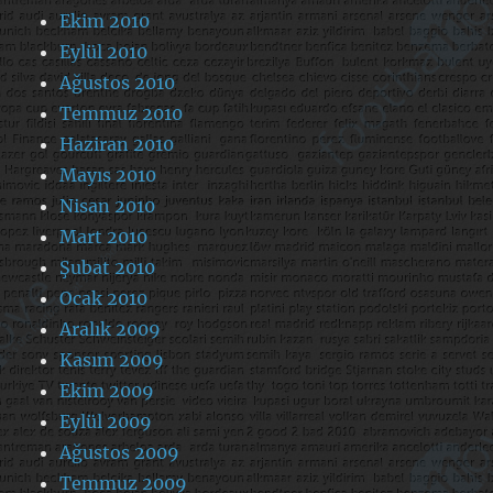
Ekim 2010
Eylül 2010
Ağustos 2010
Temmuz 2010
Haziran 2010
Mayıs 2010
Nisan 2010
Mart 2010
Şubat 2010
Ocak 2010
Aralık 2009
Kasım 2009
Ekim 2009
Eylül 2009
Ağustos 2009
Temmuz 2009