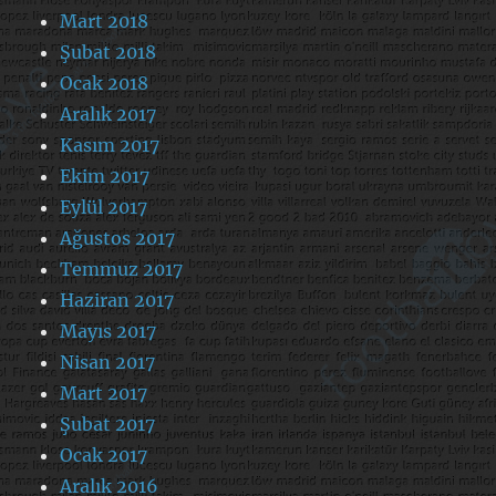
Mart 2018
Şubat 2018
Ocak 2018
Aralık 2017
Kasım 2017
Ekim 2017
Eylül 2017
Ağustos 2017
Temmuz 2017
Haziran 2017
Mayıs 2017
Nisan 2017
Mart 2017
Şubat 2017
Ocak 2017
Aralık 2016