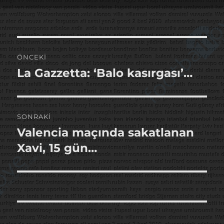
tarihi
Yazı
ÖNCEKI
gezinmesi
La Gazzetta: ‘Balo kasırgası’…
Önceki
yazı:
SONRAKI
Valencia maçında sakatlanan
Sonraki
yazı:
Xavi, 15 gün…