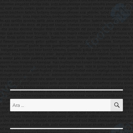
AR
Ara: