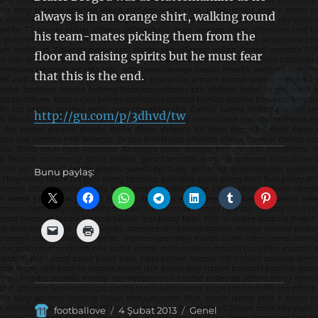
always is in an orange shirt, walking round
his team-mates picking them from the
floor and raising spirits but he must fear
that this is the end.
http://gu.com/p/3dhvd/tw
Bunu paylaş:
Yazar
Yayın
Kategoriler
footballove
4 Şubat 2013
Genel