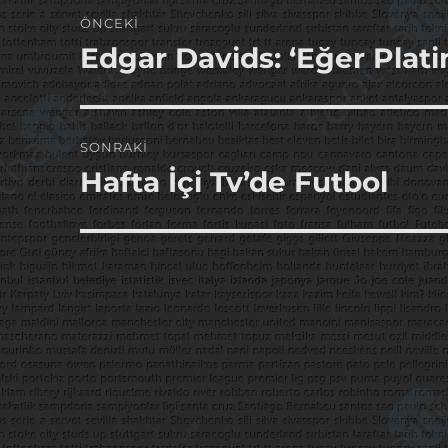
Yazı
ÖNCEKI
gezinmesi
Edgar Davids: ‘Eğer Platin
Önceki
yazı:
SONRAKI
Hafta İçi Tv’de Futbol
Sonraki
yazı: