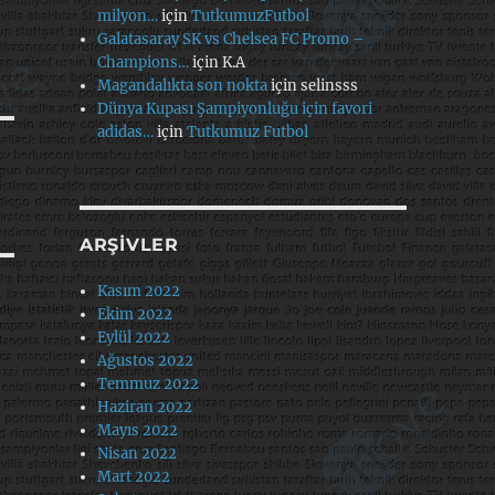
milyon…
için
TutkumuzFutbol
Galatasaray SK vs Chelsea FC Promo –
Champions…
için
K.A
Magandalıkta son nokta
için
selinsss
Dünya Kupası Şampiyonluğu için favori
adidas…
için
Tutkumuz Futbol
ARŞIVLER
Kasım 2022
Ekim 2022
Eylül 2022
Ağustos 2022
Temmuz 2022
Haziran 2022
Mayıs 2022
Nisan 2022
Mart 2022