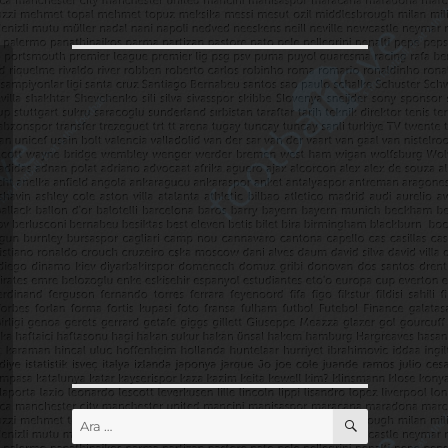
ARA
Ara: