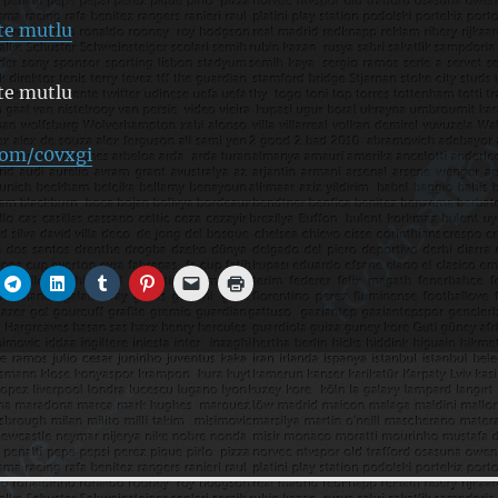
te mutlu
te mutlu
com/c0vxgi