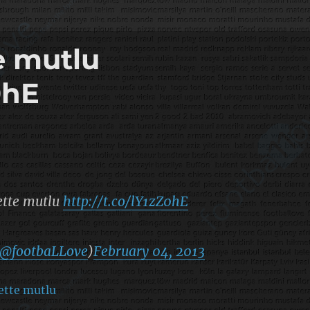
e mutlu
0hE
tte mutlu
http://t.co/lY1zZ0hE
@footbaLLove
)
February 04, 2013