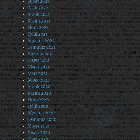
Şubat 2022
Ocak 2022
Aralık 2021
Kasım 2021
Ekim 2021
Eylül 2021
Ağustos 2021
Temmuz 2021
Haziran 2021
Mayıs 2021
Nisan 2021
Mart 2021
Şubat 2021
Aralık 2020
Kasım 2020
Ekim 2020
Eylül 2020
Ağustos 2020
Temmuz 2020
Mayıs 2020
Nisan 2020
Mart 2020