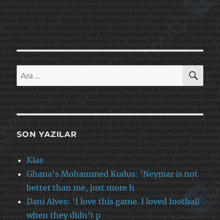
AR
Ara:
SON YAZILAR
Klas
Ghana’s Mohammed Kudus: ‘Neymar is not
better than me, just more h
Dani Alves: ‘I love this game. I loved football
when they didn’t p