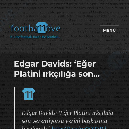
MENÜ
footbaLLove
Edgar Davids: ‘Eğer
Platini ırkçılığa son…
Edgar Davids: ‘Eğer Platini ırkçılığa
son veremiyorsa yerini başkasına
bırakmalı.’
http://t.co/mQtXFrPd