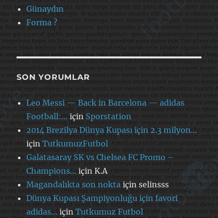
Günaydın
Forma ?
SON YORUMLAR
Leo Messi — Back in Barcelona — adidas
Football:…
için
Sporstation
2014 Brezilya Dünya Kupası için 2.3 milyon…
için
TutkumuzFutbol
Galatasaray SK vs Chelsea FC Promo –
Champions…
için
K.A
Magandalıkta son nokta
için
selinsss
Dünya Kupası Şampiyonluğu için favori
adidas…
için
Tutkumuz Futbol