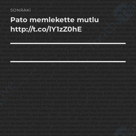
SONRAKI
Pato memlekette mutlu
Sonraki
yazı:
http://t.co/lY1zZ0hE