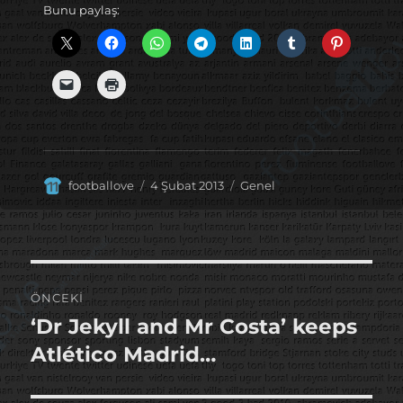
Bunu paylaş:
Yazar
Yayın
Kategoriler
footballove
4 Şubat 2013
Genel
tarihi
Yazı
ÖNCEKI
gezinmesi
‘Dr Jekyll and Mr Costa’ keeps
Önceki
yazı:
Atlético Madrid…