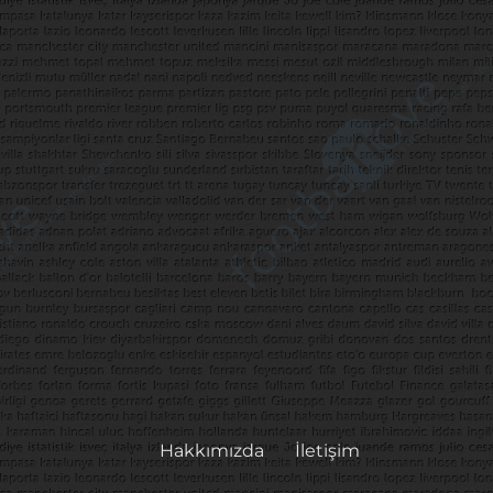
Hakkımızda
İletişim