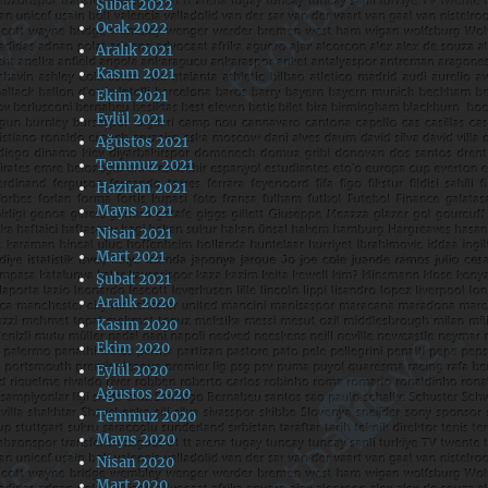
Şubat 2022
Ocak 2022
Aralık 2021
Kasım 2021
Ekim 2021
Eylül 2021
Ağustos 2021
Temmuz 2021
Haziran 2021
Mayıs 2021
Nisan 2021
Mart 2021
Şubat 2021
Aralık 2020
Kasım 2020
Ekim 2020
Eylül 2020
Ağustos 2020
Temmuz 2020
Mayıs 2020
Nisan 2020
Mart 2020