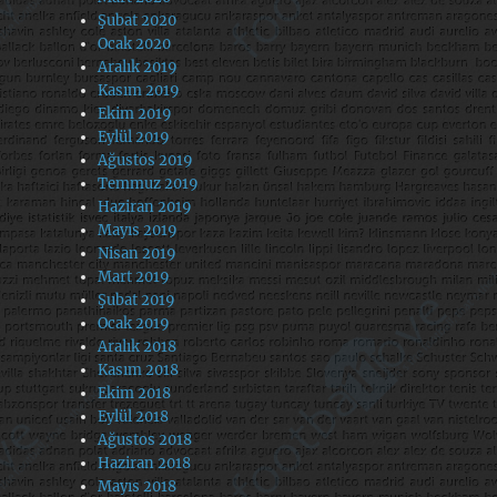
Şubat 2020
Ocak 2020
Aralık 2019
Kasım 2019
Ekim 2019
Eylül 2019
Ağustos 2019
Temmuz 2019
Haziran 2019
Mayıs 2019
Nisan 2019
Mart 2019
Şubat 2019
Ocak 2019
Aralık 2018
Kasım 2018
Ekim 2018
Eylül 2018
Ağustos 2018
Haziran 2018
Mayıs 2018