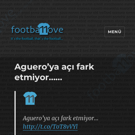
MENÜ
footbaLLove
Aguero’ya açı fark
etmiyor……
Aguero’ya açı fark etmiyor…
http://t.co/ToT8vVYl