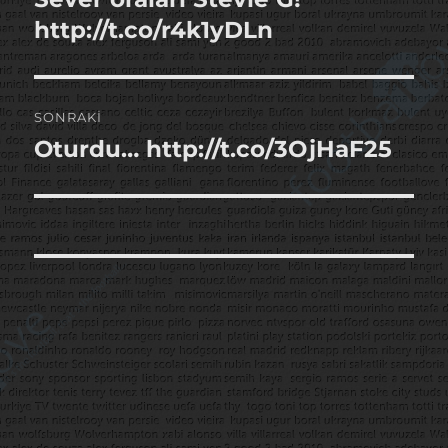
yazı:
http://t.co/r4k1yDLn
SONRAKI
Oturdu… http://t.co/3OjHaF25
Sonraki
yazı: