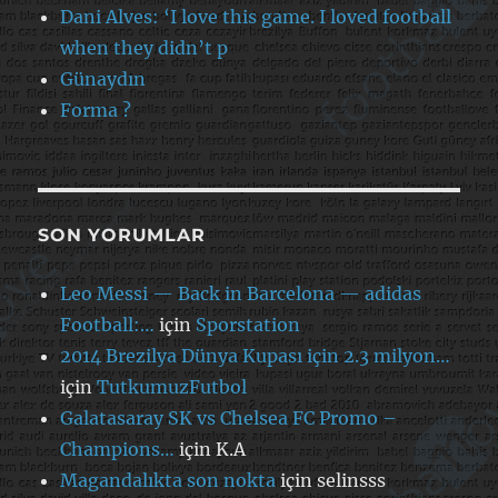
Dani Alves: ‘I love this game. I loved football
when they didn’t p
Günaydın
Forma ?
SON YORUMLAR
Leo Messi — Back in Barcelona — adidas
Football:…
için
Sporstation
2014 Brezilya Dünya Kupası için 2.3 milyon…
için
TutkumuzFutbol
Galatasaray SK vs Chelsea FC Promo –
Champions…
için
K.A
Magandalıkta son nokta
için
selinsss