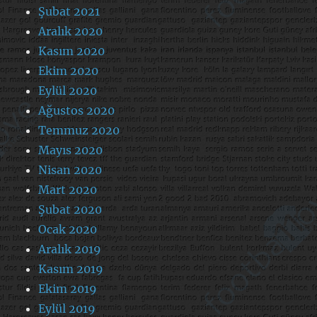
Şubat 2021
Aralık 2020
Kasım 2020
Ekim 2020
Eylül 2020
Ağustos 2020
Temmuz 2020
Mayıs 2020
Nisan 2020
Mart 2020
Şubat 2020
Ocak 2020
Aralık 2019
Kasım 2019
Ekim 2019
Eylül 2019