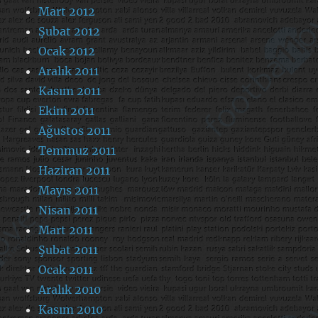
Mart 2012
Şubat 2012
Ocak 2012
Aralık 2011
Kasım 2011
Ekim 2011
Ağustos 2011
Temmuz 2011
Haziran 2011
Mayıs 2011
Nisan 2011
Mart 2011
Şubat 2011
Ocak 2011
Aralık 2010
Kasım 2010