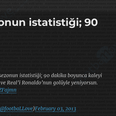
nun istatistiği; 90
sezonun istatistiği; 90 dakika boyunca kaleyi
r ve Real’i Ronaldo’nun golüyle yeniyorsun.
5ZFajmn
@footbaLLove
)
February 03, 2013