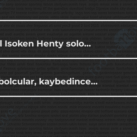
el Isoken Henty solo…
bolcular, kaybedince…