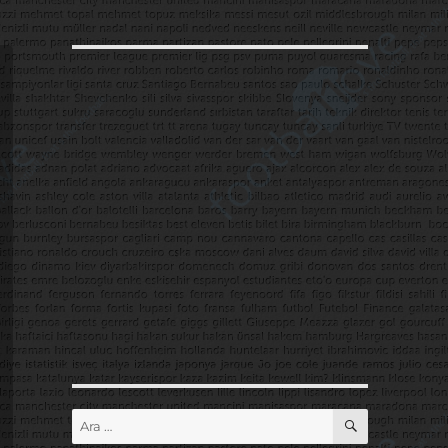
ARA
Ara: