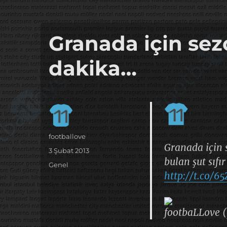
it's the football, that's the football…
footbaLLove
Granada için sezo
dakika…
Yazar
footballove
Granada için 
Yayın
3 Şubat 2013
bulan şut sıfı
tarihi
Kategoriler
Genel
http://t.co/6
footbaLLove (