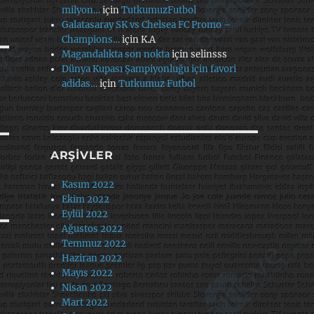
milyon…
için
TutkumuzFutbol
Galatasaray SK vs Chelsea FC Promo –
Champions…
için
K.A
Magandalıkta son nokta
için
selinsss
Dünya Kupası Şampiyonluğu için favori
adidas…
için
Tutkumuz Futbol
ARŞIVLER
Kasım 2022
Ekim 2022
Eylül 2022
Ağustos 2022
Temmuz 2022
Haziran 2022
Mayıs 2022
Nisan 2022
Mart 2022