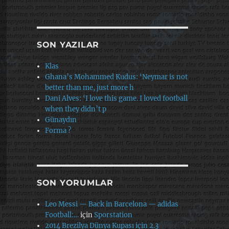
SON YAZILAR
Klas
Ghana’s Mohammed Kudus: ‘Neymar is not
better than me, just more h
Dani Alves: ‘I love this game. I loved football
when they didn’t p
Günaydın
Forma ?
SON YORUMLAR
Leo Messi — Back in Barcelona — adidas
Football:…
için
Sporstation
2014 Brezilya Dünya Kupası için 2.3