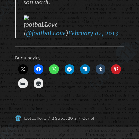
son verdi.
footbaLLove
(
@footbaLLove
)
February 02, 2013
Bunu paylaş:
Yazar
Yayın
Kategoriler
footballove
2 Şubat 2013
Genel
tarihi