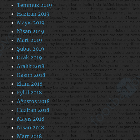
Temmuz 2019
Haziran 2019
Mayıs 2019
Nisan 2019
Mart 2019
Şubat 2019
Ocak 2019
Aralık 2018
Kasım 2018
Ekim 2018
Eylül 2018
Ağustos 2018
Haziran 2018
Mayıs 2018
Nisan 2018
Mart 2018