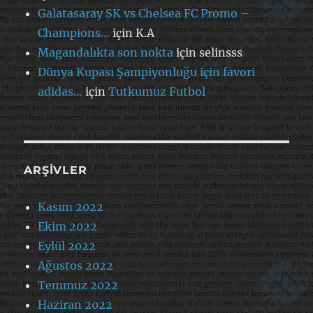
Galatasaray SK vs Chelsea FC Promo –
Champions…
için
K.A
Magandalıkta son nokta
için
selinsss
Dünya Kupası Şampiyonluğu için favori
adidas…
için
Tutkumuz Futbol
ARŞIVLER
Kasım 2022
Ekim 2022
Eylül 2022
Ağustos 2022
Temmuz 2022
Haziran 2022