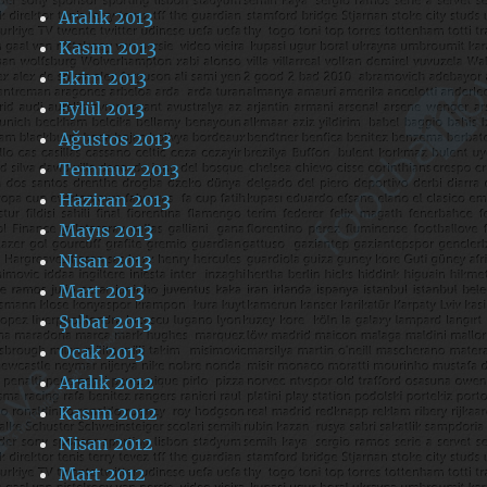
Aralık 2013
Kasım 2013
Ekim 2013
Eylül 2013
Ağustos 2013
Temmuz 2013
Haziran 2013
Mayıs 2013
Nisan 2013
Mart 2013
Şubat 2013
Ocak 2013
Aralık 2012
Kasım 2012
Nisan 2012
Mart 2012