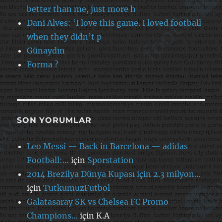
better than me, just more h
Dani Alves: ‘I love this game. I loved football
when they didn’t p
Günaydın
Forma ?
SON YORUMLAR
Leo Messi — Back in Barcelona — adidas
Football:…
için
Sporstation
2014 Brezilya Dünya Kupası için 2.3 milyon…
için
TutkumuzFutbol
Galatasaray SK vs Chelsea FC Promo –
Champions…
için
K.A