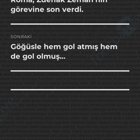
yazı:
görevine son verdi.
SONRAKI
Göğüsle hem gol atmış hem
Sonraki
yazı:
de gol olmuş…