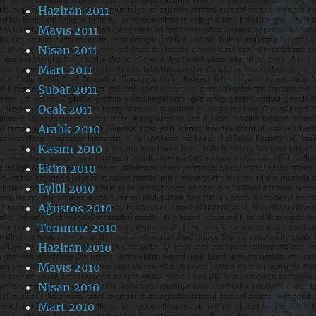
Haziran 2011
Mayıs 2011
Nisan 2011
Mart 2011
Şubat 2011
Ocak 2011
Aralık 2010
Kasım 2010
Ekim 2010
Eylül 2010
Ağustos 2010
Temmuz 2010
Haziran 2010
Mayıs 2010
Nisan 2010
Mart 2010