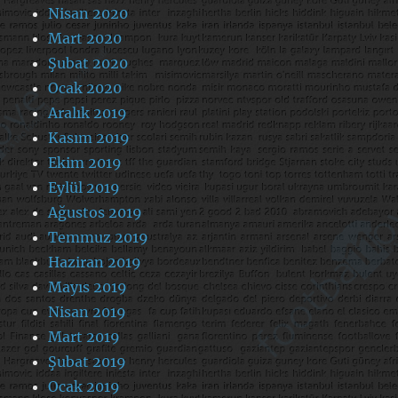
Nisan 2020
Mart 2020
Şubat 2020
Ocak 2020
Aralık 2019
Kasım 2019
Ekim 2019
Eylül 2019
Ağustos 2019
Temmuz 2019
Haziran 2019
Mayıs 2019
Nisan 2019
Mart 2019
Şubat 2019
Ocak 2019