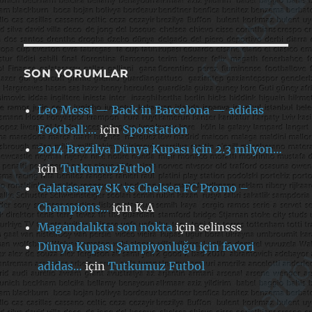
SON YORUMLAR
Leo Messi — Back in Barcelona — adidas
Football:…
için
Sporstation
2014 Brezilya Dünya Kupası için 2.3 milyon…
için
TutkumuzFutbol
Galatasaray SK vs Chelsea FC Promo –
Champions…
için
K.A
Magandalıkta son nokta
için
selinsss
Dünya Kupası Şampiyonluğu için favori
adidas…
için
Tutkumuz Futbol