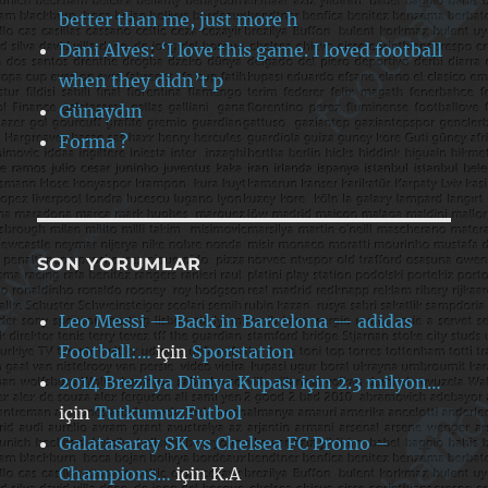
better than me, just more h
Dani Alves: ‘I love this game. I loved football
when they didn’t p
Günaydın
Forma ?
SON YORUMLAR
Leo Messi — Back in Barcelona — adidas
Football:…
için
Sporstation
2014 Brezilya Dünya Kupası için 2.3 milyon…
için
TutkumuzFutbol
Galatasaray SK vs Chelsea FC Promo –
Champions…
için
K.A