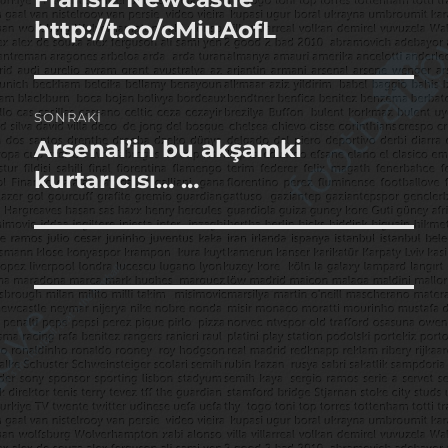
yazı:
http://t.co/cMiuAofL
SONRAKI
Arsenal’in bu akşamki
Sonraki
yazı:
kurtarıcısı… …