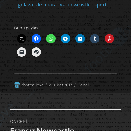
_golazo-de-mata-vs-newcastle_sport
Bunu paylaş:
Yazar
Yayın
Kategoriler
footballove
2 Şubat 2013
Genel
tarihi
Yazı
ÖNCEKI
gezinmesi
Fransız Newcastle
Önceki