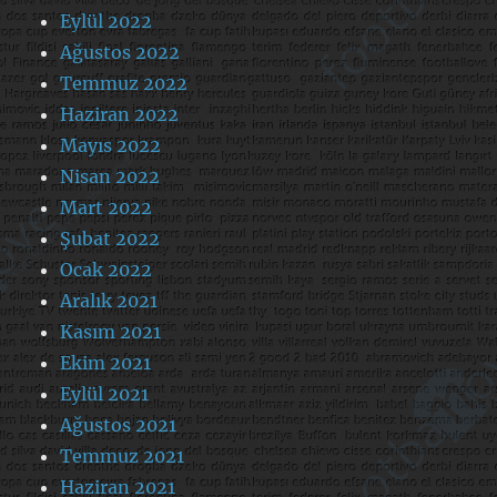
Eylül 2022
Ağustos 2022
Temmuz 2022
Haziran 2022
Mayıs 2022
Nisan 2022
Mart 2022
Şubat 2022
Ocak 2022
Aralık 2021
Kasım 2021
Ekim 2021
Eylül 2021
Ağustos 2021
Temmuz 2021
Haziran 2021