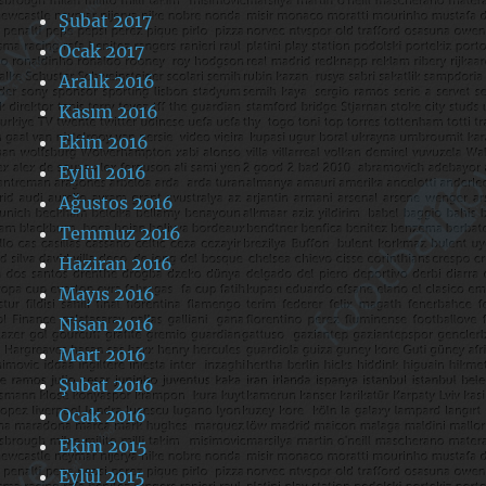
Şubat 2017
Ocak 2017
Aralık 2016
Kasım 2016
Ekim 2016
Eylül 2016
Ağustos 2016
Temmuz 2016
Haziran 2016
Mayıs 2016
Nisan 2016
Mart 2016
Şubat 2016
Ocak 2016
Ekim 2015
Eylül 2015