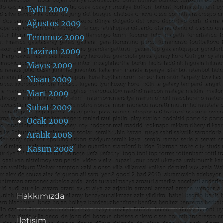
Eylül 2009
Ağustos 2009
Temmuz 2009
Haziran 2009
Mayıs 2009
Nisan 2009
Mart 2009
Şubat 2009
Ocak 2009
Aralık 2008
Kasım 2008
Hakkımızda
İletişim