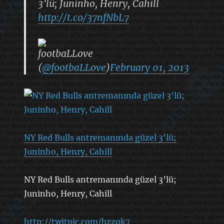
3’lü; Juninho, Henry, Cahill
http://t.co/37nfNbL7
footbaLLove
(
@footbaLLove
)
February 01, 2013
NY Red Bulls antremanında güzel 3'lü;
Juninho, Henry, Cahill
NY Red Bulls antremanında güzel 3’lü;
Juninho, Henry, Cahill
http://twitpic.com/bzzqk7