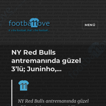
MENÜ
footbaLLove
NY Red Bulls
antremanında güzel
3’lü; Juninho,…
NY Red Bulls antremanında güzel