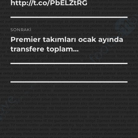
yazı:
http://t.co/PbELZtRG
SONRAKI
Premier takımları ocak ayında
Sonraki
yazı:
transfere toplam…