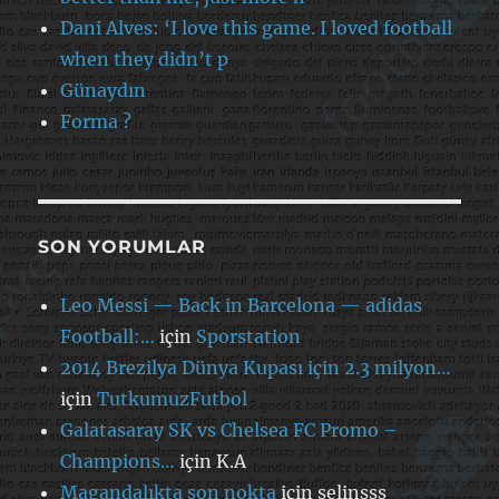
Dani Alves: ‘I love this game. I loved football
when they didn’t p
Günaydın
Forma ?
SON YORUMLAR
Leo Messi — Back in Barcelona — adidas
Football:…
için
Sporstation
2014 Brezilya Dünya Kupası için 2.3 milyon…
için
TutkumuzFutbol
Galatasaray SK vs Chelsea FC Promo –
Champions…
için
K.A
Magandalıkta son nokta
için
selinsss