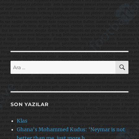
AR
Ara:
SON YAZILAR
Klas
Ghana’s Mohammed Kudus: ‘Neymar is not
better than me, just more h