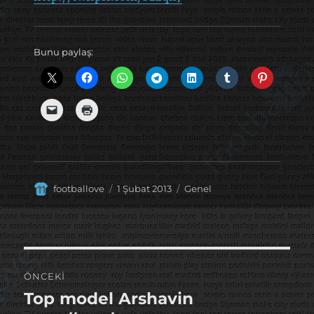
Bunu paylaş:
Yazar
Yayın
Kategoriler
footballove
1 Şubat 2013
Genel
tarihi
Yazı
ÖNCEKI
gezinmesi
Top model Arshavin
Önceki