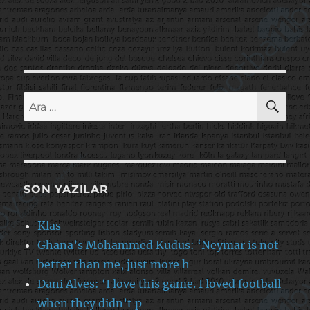
AR
Ara:
SON YAZILAR
Klas
Ghana’s Mohammed Kudus: ‘Neymar is not
better than me, just more h
Dani Alves: ‘I love this game. I loved football
when they didn’t p