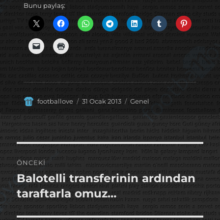
Bunu paylaş:
Yazar
Yayın
Kategoriler
footballove
31 Ocak 2013
Genel
tarihi
Yazı
ÖNCEKI
gezinmesi
Balotelli transferinin ardından
Önceki
yazı:
taraftarla omuz…