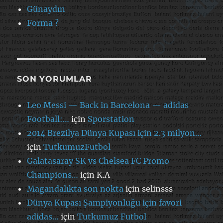
Günaydın
Forma ?
SON YORUMLAR
Leo Messi — Back in Barcelona — adidas
Football:…
için
Sporstation
2014 Brezilya Dünya Kupası için 2.3 milyon…
için
TutkumuzFutbol
Galatasaray SK vs Chelsea FC Promo –
Champions…
için
K.A
Magandalıkta son nokta
için
selinsss
Dünya Kupası Şampiyonluğu için favori
adidas…
için
Tutkumuz Futbol