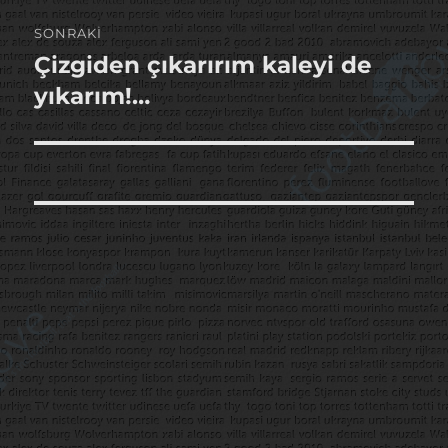
SONRAKI
Çizgiden çıkarırım kaleyi de
Sonraki
yazı:
yıkarım!…