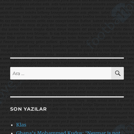
AR
Ara:
SON YAZILAR
Klas
Ghana’s Mohammed Kudus: ‘Neymar is not