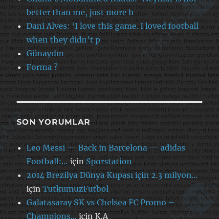
better than me, just more h
Dani Alves: ‘I love this game. I loved football
when they didn’t p
Günaydın
Forma ?
SON YORUMLAR
Leo Messi — Back in Barcelona — adidas
Football:…
için
Sporstation
2014 Brezilya Dünya Kupası için 2.3 milyon…
için
TutkumuzFutbol
Galatasaray SK vs Chelsea FC Promo –
Champions…
için
K.A