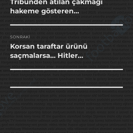
Tribünden atılan çakmağı
Önceki
yazı:
hakeme gösteren…
SONRAKI
Korsan taraftar ürünü
Sonraki
yazı:
saçmalarsa… Hitler…