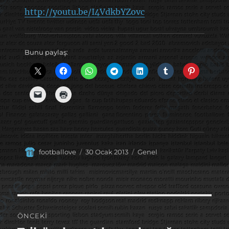
http://youtu.be/I4VdkbYZovc
Bunu paylaş:
Yazar
Yayın
Kategoriler
footballove
30 Ocak 2013
Genel
tarihi
Yazı
ÖNCEKI
gezinmesi