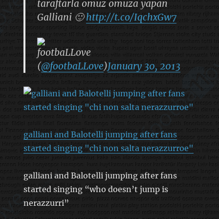
taraftarla omuz omuza yapan
Galliani 🙂
http://t.co/IqchxGw7
footbaLLove
(
@footbaLLove
)
January 30, 2013
galliani and Balotelli jumping after fans
started singing "chi non salta nerazzurroe"
galliani and Balotelli jumping after fans
started singing “who doesn’t jump is
nerazzurri”