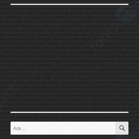
AR
Ara: