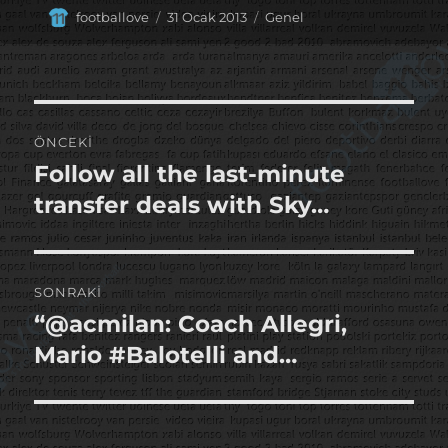
Yazar
Yayın
Kategoriler
footballove
31 Ocak 2013
Genel
tarihi
Yazı
ÖNCEKI
gezinmesi
Follow all the last-minute
Önceki
yazı:
transfer deals with Sky…
SONRAKI
“@acmilan: Coach Allegri,
Sonraki
yazı:
Mario #Balotelli and…