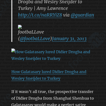
Drogba and Wesley Sneijder to
Turkey | Amy Lawrence
http://t.co/naRRYiZ8
via
@guardian
footbaLLove
(
@footbaLLove
)
January 31, 2013
How Galatasary lured Didier Drogba and
Wesley Sneijder to Turkey
If it wasn’t all true, the prospective transfer
of Didier Drogba from Shanghai Shenhua to
Galatasaray would make a perfect satire