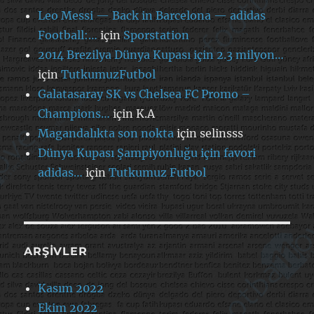
Leo Messi — Back in Barcelona — adidas
Football:…
için
Sporstation
2014 Brezilya Dünya Kupası için 2.3 milyon…
için
TutkumuzFutbol
Galatasaray SK vs Chelsea FC Promo –
Champions…
için
K.A
Magandalıkta son nokta
için
selinsss
Dünya Kupası Şampiyonluğu için favori
adidas…
için
Tutkumuz Futbol
ARŞIVLER
Kasım 2022
Ekim 2022