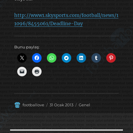
http://www1.skysports.com/football/news/1
1096/8455061/Deadline-Day
Bunu paylaş:
Yazar
Yayın
Kategoriler
footballove
31 Ocak 2013
Genel
tarihi