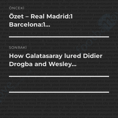
Yazı
ÖNCEKI
gezinmesi
Özet – Real Madrid:1
Önceki
yazı:
Barcelona:1…
SONRAKI
How Galatasaray lured Didier
Sonraki
yazı:
Drogba and Wesley…