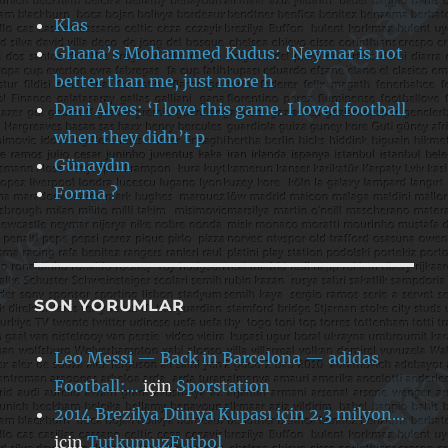
Klas
Ghana’s Mohammed Kudus: ‘Neymar is not
better than me, just more h
Dani Alves: ‘I love this game. I loved football
when they didn’t p
Günaydın
Forma ?
SON YORUMLAR
Leo Messi — Back in Barcelona — adidas
Football:…
için
Sporstation
2014 Brezilya Dünya Kupası için 2.3 milyon…
için
TutkumuzFutbol