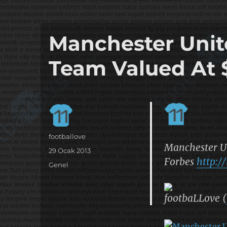
it's the football, that's the football…
footbaLLove
Manchester Unit
Team Valued At 
Yazar
footballove
Manchester Un
Yayın
29 Ocak 2013
Forbes
http:/
tarihi
Kategoriler
Genel
footbaLLove (