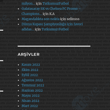
milyon…
için
TutkumuzFutbol
Galatasaray SK vs Chelsea FC Promo –
Champions…
için
K.A
Magandalıkta son nokta
için
selinsss
Dünya Kupası Şampiyonluğu için favori
adidas…
için
Tutkumuz Futbol
ARŞIVLER
Kasım 2022
Ekim 2022
Eylül 2022
Ağustos 2022
Temmuz 2022
Haziran 2022
Mayıs 2022
Nisan 2022
Mart 2022