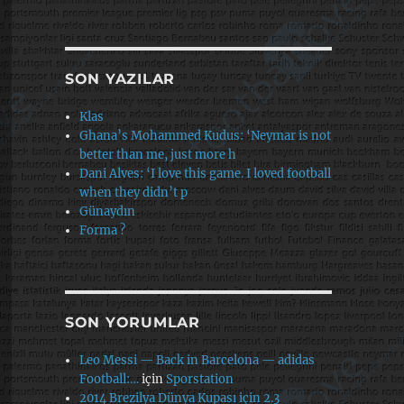
SON YAZILAR
Klas
Ghana’s Mohammed Kudus: ‘Neymar is not
better than me, just more h
Dani Alves: ‘I love this game. I loved football
when they didn’t p
Günaydın
Forma ?
SON YORUMLAR
Leo Messi — Back in Barcelona — adidas
Football:…
için
Sporstation
2014 Brezilya Dünya Kupası için 2.3