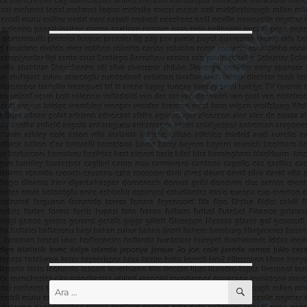
ARA
Ara: