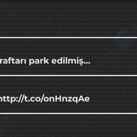
raftarı park edilmiş…
http://t.co/onHnzqAe