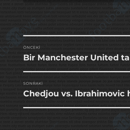
Yazı
ÖNCEKI
gezinmesi
Bir Manchester United ta
Önceki
yazı:
SONRAKI
Chedjou vs. Ibrahimovic 
Sonraki
yazı: