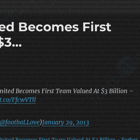
ed Becomes First
$3…
ited Becomes First Team Valued At $3 Billion –
/t.co/FfcwVTll
@footbaLLove
)
January 29, 2013