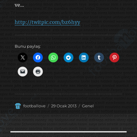
ve…
http://twitpic.com/bz6hyy
Bunu paylaş:
Yazar
Yayın
Kategoriler
footballove
29 Ocak 2013
Genel
tarihi