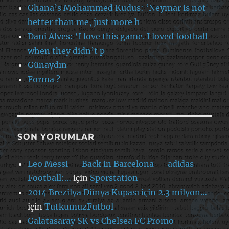
Ghana’s Mohammed Kudus: ‘Neymar is not
better than me, just more h
Dani Alves: ‘I love this game. I loved football
when they didn’t p
Günaydın
Forma ?
SON YORUMLAR
Leo Messi — Back in Barcelona — adidas
Football:…
için
Sporstation
2014 Brezilya Dünya Kupası için 2.3 milyon…
için
TutkumuzFutbol
Galatasaray SK vs Chelsea FC Promo –