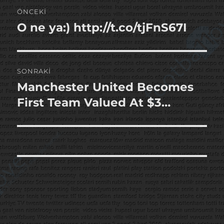
Yazı
ÖNCEKI
gezinmesi
O ne ya:) http://t.co/tjFnS67I
Önceki
yazı:
SONRAKI
Manchester United Becomes
Sonraki
yazı:
First Team Valued At $3…