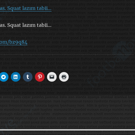
s. Squat lazım tabii…
s. Squat lazım tabii…
.com/bz9q84