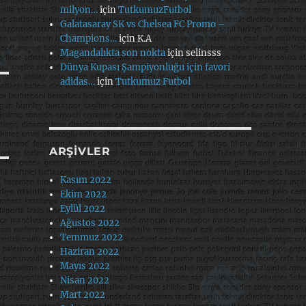
milyon…
için
TutkumuzFutbol
Galatasaray SK vs Chelsea FC Promo –
Champions…
için
K.A
Magandalıkta son nokta
için
selinsss
Dünya Kupası Şampiyonluğu için favori
adidas…
için
Tutkumuz Futbol
ARŞIVLER
Kasım 2022
Ekim 2022
Eylül 2022
Ağustos 2022
Temmuz 2022
Haziran 2022
Mayıs 2022
Nisan 2022
Mart 2022