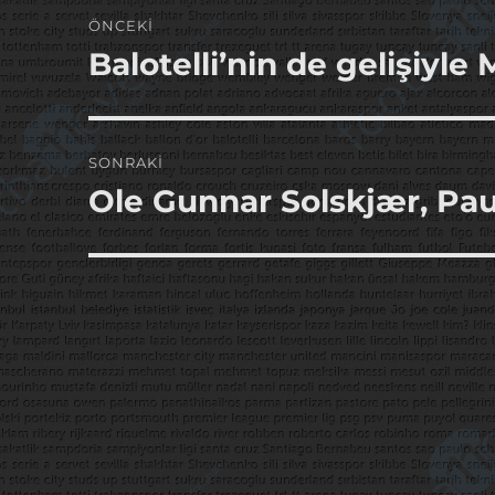
Yazı
ÖNCEKI
gezinmesi
Balotelli’nin de gelişiyle
Önceki
yazı:
SONRAKI
Ole Gunnar Solskjær, Pau
Sonraki
yazı: