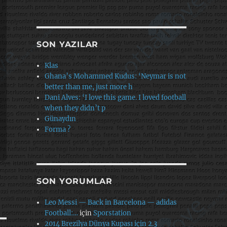
SON YAZILAR
Klas
Ghana’s Mohammed Kudus: ‘Neymar is not
better than me, just more h
Dani Alves: ‘I love this game. I loved football
when they didn’t p
Günaydın
Forma ?
SON YORUMLAR
Leo Messi — Back in Barcelona — adidas
Football:…
için
Sporstation
2014 Brezilya Dünya Kupası için 2.3