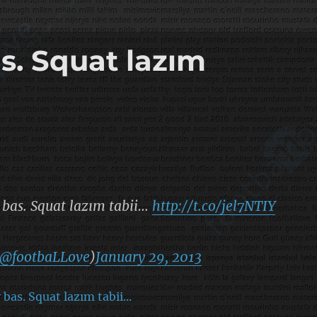
. Squat lazım
bas. Squat lazım tabii…
http://t.co/jel7NTIY
@footbaLLove
)
January 29, 2013