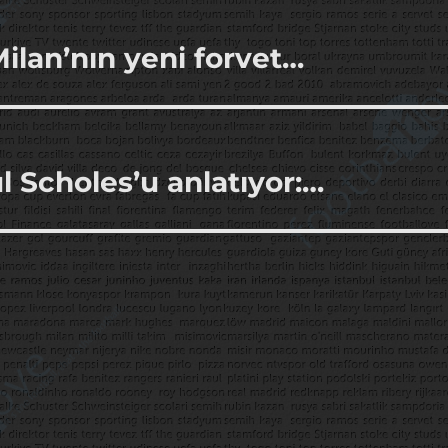
 Milan’nın yeni forvet…
l Scholes’u anlatıyor:…