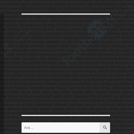
ARA
Ara: