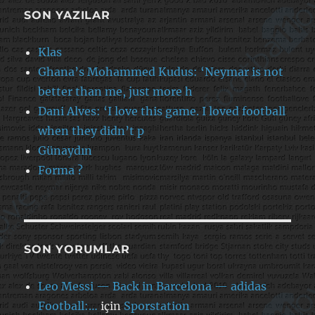
SON YAZILAR
Klas
Ghana’s Mohammed Kudus: ‘Neymar is not
better than me, just more h
Dani Alves: ‘I love this game. I loved football
when they didn’t p
Günaydın
Forma ?
SON YORUMLAR
Leo Messi — Back in Barcelona — adidas
Football:…
için
Sporstation