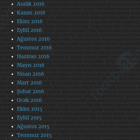
Aralık 2016
Kasım 2016
Ekim 2016
Eylül 2016
Ağustos 2016
Temmuz 2016
Haziran 2016
Mayıs 2016
Nisan 2016
Mart 2016
Şubat 2016
Ocak 2016
Ekim 2015
Eylül 2015
Ağustos 2015
Temmuz 2015