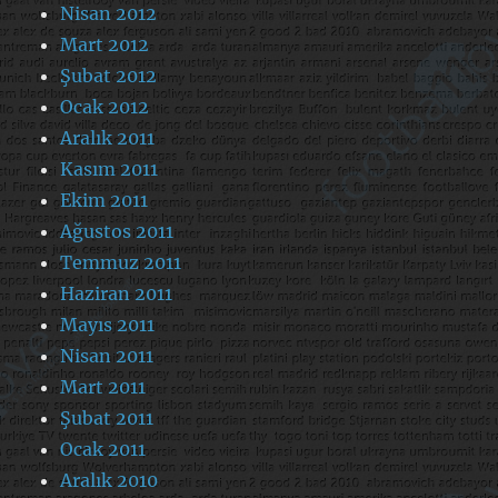
Nisan 2012
Mart 2012
Şubat 2012
Ocak 2012
Aralık 2011
Kasım 2011
Ekim 2011
Ağustos 2011
Temmuz 2011
Haziran 2011
Mayıs 2011
Nisan 2011
Mart 2011
Şubat 2011
Ocak 2011
Aralık 2010