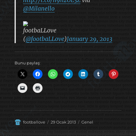
@Milanello
footbaLLove
(
@footbaLLove
)
January 29, 2013
Bunu paylaş:
Yazar
Yayın
Kategoriler
footballove
29 Ocak 2013
Genel
tarihi