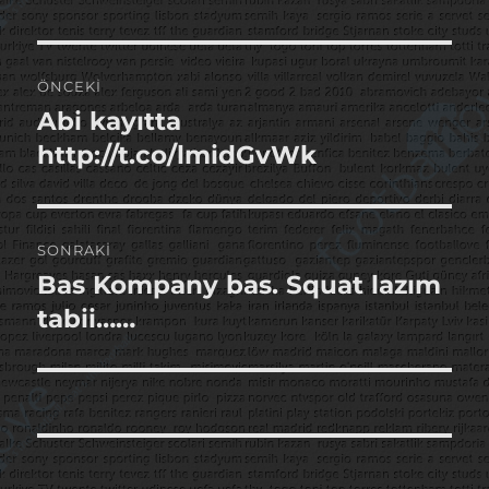
Yazı
ÖNCEKI
gezinmesi
Abi kayıtta
Önceki
yazı:
http://t.co/lmidGvWk
SONRAKI
Bas Kompany bas. Squat lazım
Sonraki
yazı:
tabii……