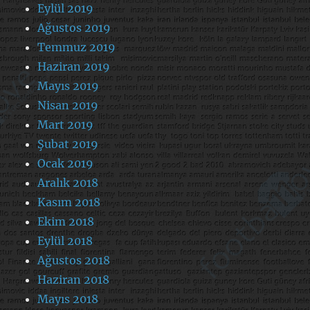
Eylül 2019
Ağustos 2019
Temmuz 2019
Haziran 2019
Mayıs 2019
Nisan 2019
Mart 2019
Şubat 2019
Ocak 2019
Aralık 2018
Kasım 2018
Ekim 2018
Eylül 2018
Ağustos 2018
Haziran 2018
Mayıs 2018