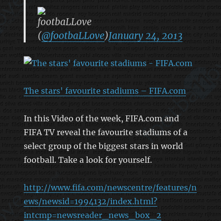
footbaLLove
(
@footbaLLove
)
January 24, 2013
The stars' favourite stadiums – FIFA.com
In this Video of the week, FIFA.com and
FIFA TV reveal the favourite stadiums of a
select group of the biggest stars in world
football. Take a look for yourself.
http://www.fifa.com/newscentre/features/n
ews/newsid=1994132/index.html?
intcmp=newsreader_news_box_2