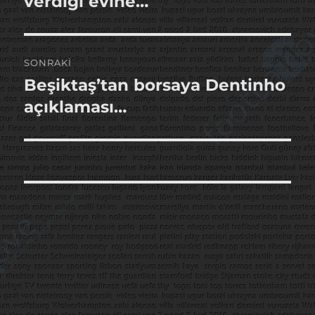
verdiği evine…
SONRAKI
Beşiktaş’tan borsaya Dentinho
Sonraki
yazı:
açıklaması…