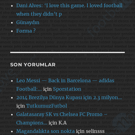
Dani Alves: ‘I love this game. I loved football
when they didn’t p
Günaydın
Forma ?
SON YORUMLAR
Leo Messi — Back in Barcelona — adidas
Football:…
için
Sporstation
2014 Brezilya Dünya Kupası için 2.3 milyon…
için
TutkumuzFutbol
Galatasaray SK vs Chelsea FC Promo –
Champions…
için
K.A
Magandalıkta son nokta
için
selinsss