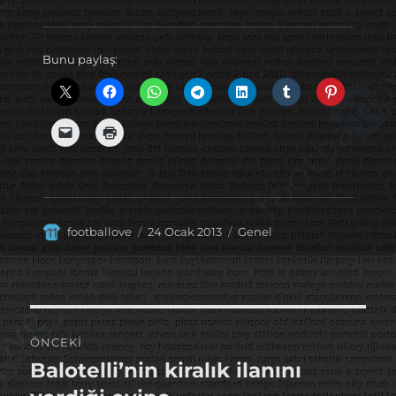
Bunu paylaş:
Yazar
Yayın
Kategoriler
footballove
24 Ocak 2013
Genel
tarihi
Yazı
ÖNCEKI
gezinmesi
Balotelli’nin kiralık ilanını
Önceki
yazı: