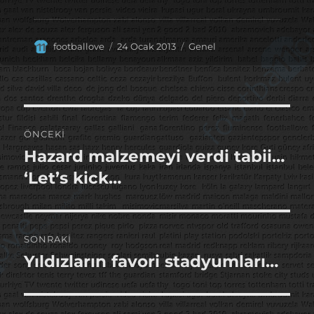
Yazar
Yayın
Kategoriler
footballove
24 Ocak 2013
Genel
tarihi
Yazı
ÖNCEKI
gezinmesi
Hazard malzemeyi verdi tabii…
Önceki
yazı:
‘Let’s kick…
SONRAKI
Yıldızların favori stadyumları…
Sonraki
yazı: