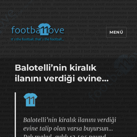
MENÜ
footbaLLove
Balotelli’nin kiralık
ilanını verdiği evine…
Balotelli’nin kiralık ilanını verdiği
evine talip olan varsa buyursun…
Pek makul, aylık 13.495 pound