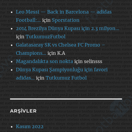
Leo Messi — Back in Barcelona — adidas
Football:…
için
Sporstation
2014 Brezilya Dünya Kupası için 2.3 milyon…
için
TutkumuzFutbol
Galatasaray SK vs Chelsea FC Promo –
Champions…
için
K.A
Magandalıkta son nokta
için
selinsss
Dünya Kupası Şampiyonluğu için favori
adidas…
için
Tutkumuz Futbol
ARŞIVLER
Kasım 2022