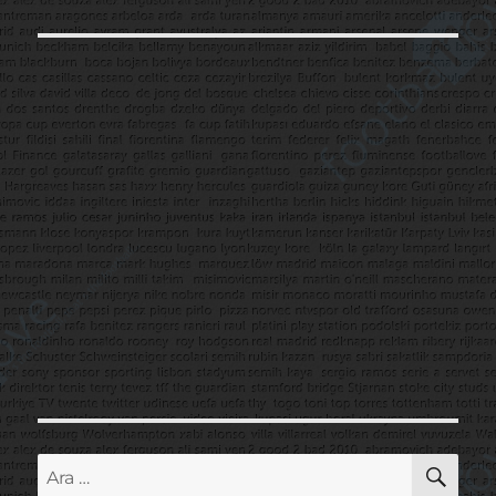
AR
Ara: