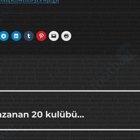
azanan 20 kulübü…