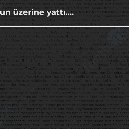
pun üzerine yattı….