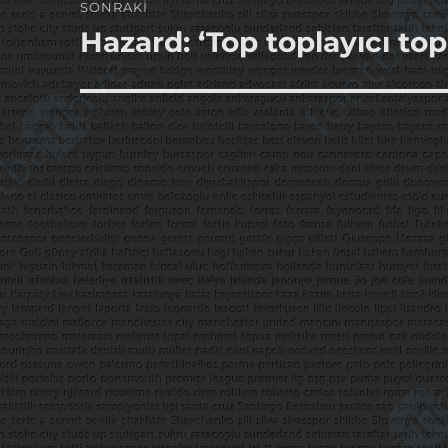
SONRAKI
Hazard: ‘Top toplayıcı to
Sonraki
yazı: