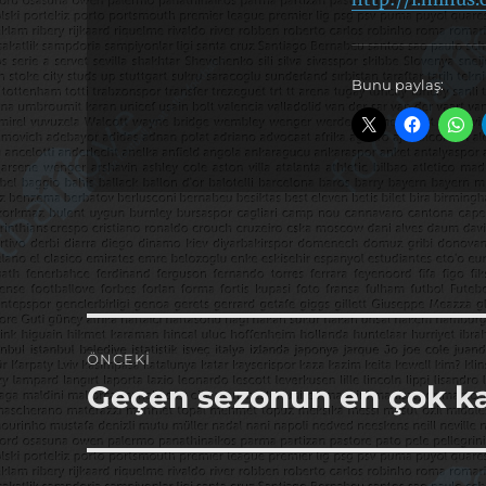
Bunu paylaş:
Yazı
ÖNCEKI
gezinmesi
Geçen sezonun en çok k
Önceki
yazı: