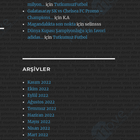
milyon…
için
TutkumuzFutbol
Galatasaray SK vs Chelsea FC Promo –
Champions…
için
K.A
Magandalıkta son nokta
için
selinsss
Dünya Kupası Şampiyonluğu için favori
adidas…
için
Tutkumuz Futbol
ARŞIVLER
Kasım 2022
Ekim 2022
Eylül 2022
Ağustos 2022
Temmuz 2022
Haziran 2022
Mayıs 2022
Nisan 2022
Mart 2022