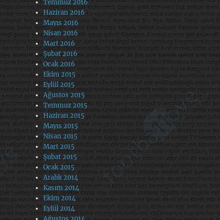
Temmuz 2016
Haziran 2016
Mayıs 2016
Nisan 2016
Mart 2016
Şubat 2016
Ocak 2016
Ekim 2015
Eylül 2015
Ağustos 2015
Temmuz 2015
Haziran 2015
Mayıs 2015
Nisan 2015
Mart 2015
Şubat 2015
Ocak 2015
Aralık 2014
Kasım 2014
Ekim 2014
Eylül 2014
Ağustos 2014