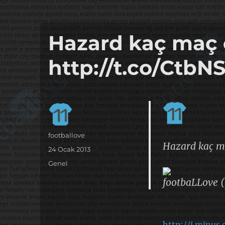
it's the football, that's the football…
footbaLLove
Hazard kaç maç c
http://t.co/CtbN
Yazar
footballove
Hazard kaç m
Yayın
24 Ocak 2013
tarihi
Kategoriler
Genel
footbaLLove (
http://i.minus