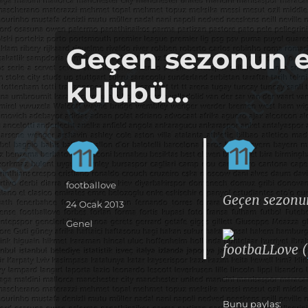
it's the football, that's the football…
footbaLLove
Geçen sezonun e
kulübü…
Yazar
footballove
Geçen sezonu
Yayın
24 Ocak 2013
tarihi
Kategoriler
Genel
footbaLLove (
Bunu paylaş: