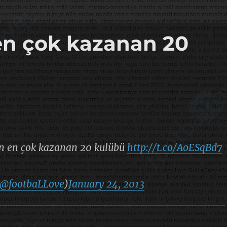
n çok kazanan 20
n en çok kazanan 20 kulübü
http://t.co/AoESqBd7
@footbaLLove
)
January 24, 2013