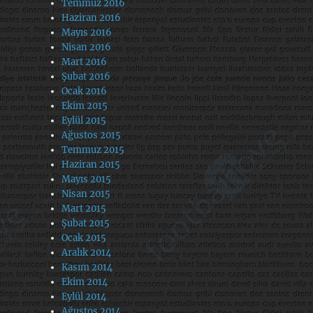
Temmuz 2016
Haziran 2016
Mayıs 2016
Nisan 2016
Mart 2016
Şubat 2016
Ocak 2016
Ekim 2015
Eylül 2015
Ağustos 2015
Temmuz 2015
Haziran 2015
Mayıs 2015
Nisan 2015
Mart 2015
Şubat 2015
Ocak 2015
Aralık 2014
Kasım 2014
Ekim 2014
Eylül 2014
Ağustos 2014