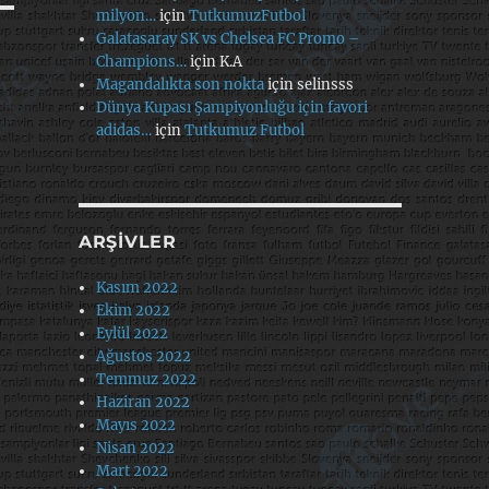
milyon…
için
TutkumuzFutbol
Galatasaray SK vs Chelsea FC Promo –
Champions…
için
K.A
Magandalıkta son nokta
için
selinsss
Dünya Kupası Şampiyonluğu için favori
adidas…
için
Tutkumuz Futbol
ARŞIVLER
Kasım 2022
Ekim 2022
Eylül 2022
Ağustos 2022
Temmuz 2022
Haziran 2022
Mayıs 2022
Nisan 2022
Mart 2022