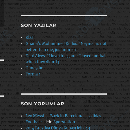
SON YAZILAR
Klas
Ghana’s Mohammed Kudus: ‘Neymar is not
better than me, just more h
Dani Alves: ‘I love this game. I loved football
when they didn’t p
Günaydın
Forma ?
SON YORUMLAR
Leo Messi — Back in Barcelona — adidas
Football:…
için
Sporstation
2014 Brezilya Dünya Kupası için 2.3