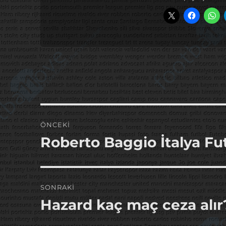
Yazı
ÖNCEKI
gezinmesi
Roberto Baggio İtalya F
Önceki
yazı:
SONRAKI
Hazard kaç maç ceza alır
Sonraki
yazı: