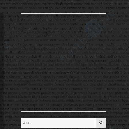
ARA
Ara: