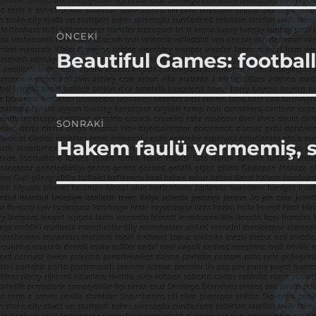
Yazı
ÖNCEKI
gezinmesi
Beautiful Games: footbal
Önceki
yazı:
SONRAKI
Hakem faulü vermemiş, s
Sonraki
yazı: