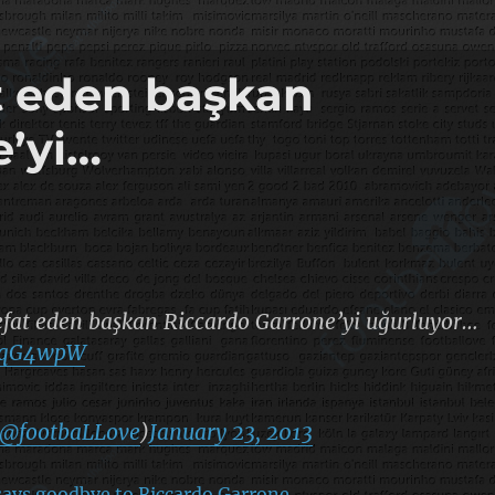
t eden başkan
e’yi…
fat eden başkan Riccardo Garrone’yi uğurluyor…
hFqG4wpW
@footbaLLove
)
January 23, 2013