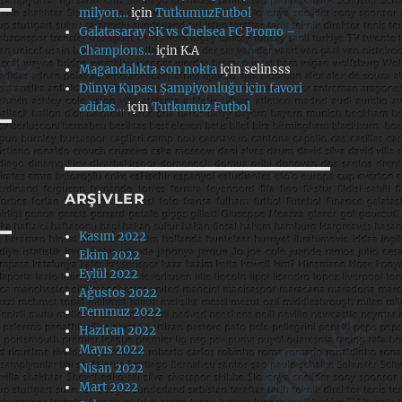
milyon…
için
TutkumuzFutbol
Galatasaray SK vs Chelsea FC Promo –
Champions…
için
K.A
Magandalıkta son nokta
için
selinsss
Dünya Kupası Şampiyonluğu için favori
adidas…
için
Tutkumuz Futbol
ARŞIVLER
Kasım 2022
Ekim 2022
Eylül 2022
Ağustos 2022
Temmuz 2022
Haziran 2022
Mayıs 2022
Nisan 2022
Mart 2022