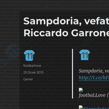
it's the football, that's the football…
footbaLLove
Sampdoria, vefa
Riccardo Garron
Yazar
footballove
Sampdoria, ve
Yayın
23 Ocak 2013
http://t.co/
tarihi
Kategoriler
Genel
footbaLLove (