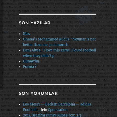
SON YAZILAR
Klas
Ghana’s Mohammed Kudus: ‘Neymar is not
better than me, just more h
Dani Alves: ‘I love this game. I loved football
when they didn’t p
Günaydın
Forma ?
SON YORUMLAR
Leo Messi — Back in Barcelona — adidas
Football:…
için
Sporstation
2014 Brezilya Dünya Kupası için 2.3