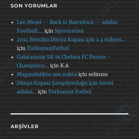
SON YORUMLAR
Leo Messi — Back in Barcelona — adidas
Football:…
için
Sporstation
2014 Brezilya Dünya Kupası için 2.3 milyon…
için
TutkumuzFutbol
Galatasaray SK vs Chelsea FC Promo –
Champions…
için
K.A
Magandalıkta son nokta
için
selinsss
Dünya Kupası Şampiyonluğu için favori
adidas…
için
Tutkumuz Futbol
ARŞIVLER