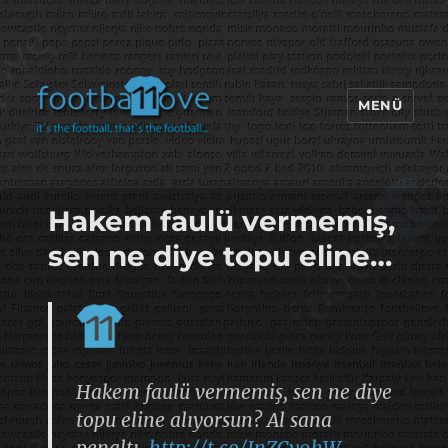
MENÜ
footbaLLove
Hakem faulü vermemiş,
sen ne diye topu eline…
Hakem faulü vermemiş, sen ne diye
topu eline alıyorsun? Al sana
penaltı.
http://t.co/JnZCy9hW