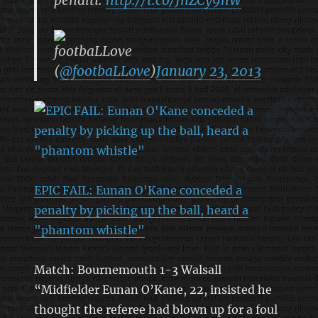
footbaLLove
(
@footbaLLove
)
January 23, 2013
EPIC FAIL: Eunan O'Kane conceded a
penalty by picking up the ball, heard a
"phantom whistle"
Match: Bournemouth 1-3 Walsall
“Midfielder Eunan O’Kane, 22, insisted he
thought the referee had blown up for a foul