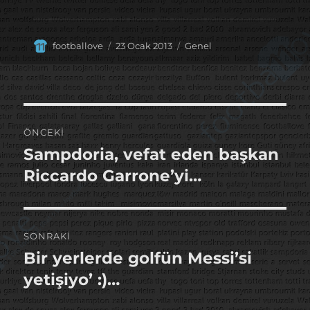
Yazar
Yayın
Kategoriler
footballove
23 Ocak 2013
Genel
tarihi
Yazı
ÖNCEKI
gezinmesi
Sampdoria, vefat eden başkan
Önceki
yazı:
Riccardo Garrone’yi…
SONRAKI
Bir yerlerde golfün Messi’si
Sonraki
yazı:
yetişiyo’ :)…